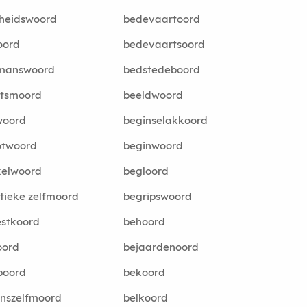
cheidswoord
bedevaartoord
oord
bedevaartsoord
emanswoord
bedstedeboord
tsmoord
beeldwoord
woord
beginselakkoord
otwoord
beginwoord
kelwoord
begloord
stieke zelfmoord
begripswoord
stkoord
behoord
oord
bejaardenoord
boord
bekoord
nszelfmoord
belkoord