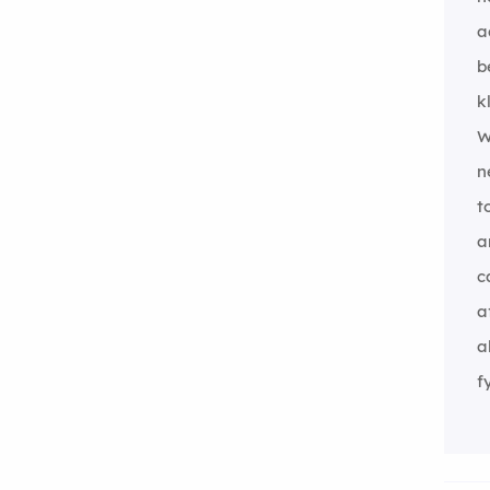
a
b
k
W
n
t
a
c
a
a
f