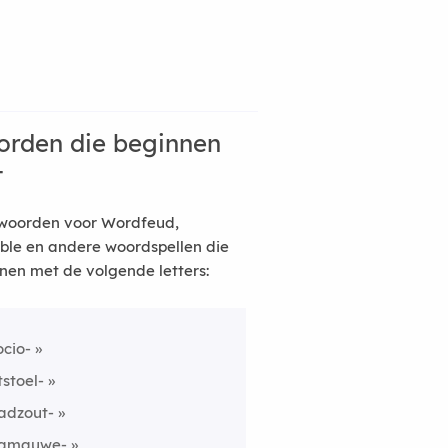
rden die beginnen
t
woorden voor Wordfeud,
ble en andere woordspellen die
nen met de volgende letters:
ocio-
tstoel-
adzout-
amauwe-