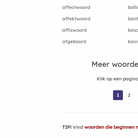
affectwoord
ball
affektwoord
ban
affixwoord
bas
afgeboord
bas
Meer woorde
Klik op een pagi
1
2
TIP!
Vind
woorden die beginnen 