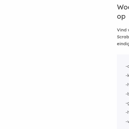
Woo
op
Vind 
Scrab
eindi
-
-
-
-
-
-
-