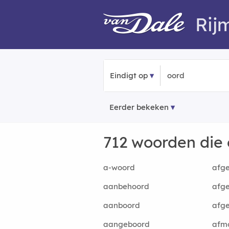
Rij
Eindigt op
Eerder bekeken
712 woorden die
a-woord
afg
aanbehoord
afg
aanboord
afg
aangeboord
afm