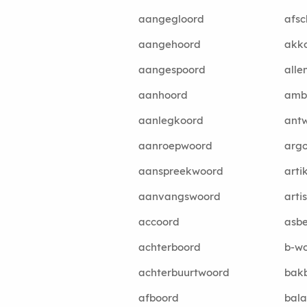
aangegloord
afs
aangehoord
akk
aangespoord
all
aanhoord
amb
aanlegkoord
ant
aanroepwoord
arg
aanspreekwoord
arti
aanvangswoord
arti
accoord
asbe
achterboord
b-w
achterbuurtwoord
bak
afboord
bala