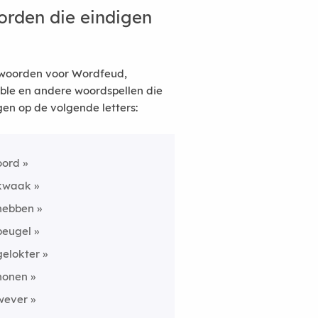
rden die eindigen
woorden voor Wordfeud,
ble en andere woordspellen die
gen op de volgende letters:
oord
kwaak
hebben
beugel
gelokter
honen
wever