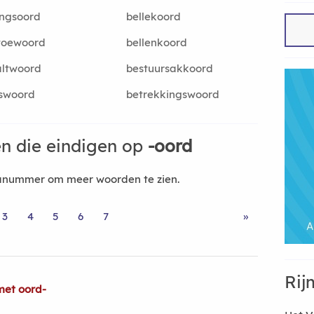
ingsoord
bellekoord
toewoord
bellenkoord
altwoord
bestuursakkoord
iswoord
betrekkingswoord
n die eindigen op
-oord
nanummer om meer woorden te zien.
3
4
5
6
7
»
Rij
met oord-