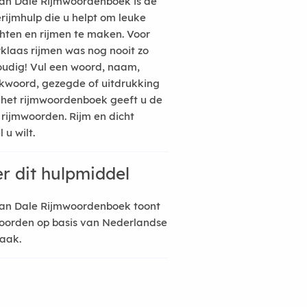
an Dale Rijmwoordenboek is de
erijmhulp die u helpt om leuke
hten en rijmen te maken. Voor
rklaas rijmen was nog nooit zo
udig! Vul een woord, naam,
kwoord, gezegde of uitdrukking
n het rijmwoordenboek geeft u de
 rijmwoorden. Rijm en dicht
 u wilt.
r dit hulpmiddel
an Dale Rijmwoordenboek toont
oorden op basis van Nederlandse
raak.