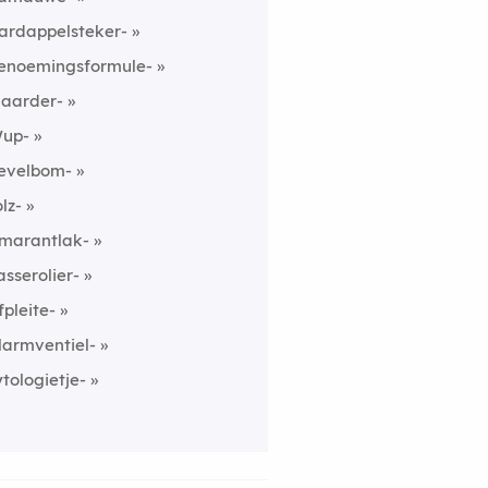
ardappelsteker-
enoemingsformule-
laarder-
up-
evelbom-
olz-
marantlak-
asserolier-
fpleite-
larmventiel-
ytologietje-