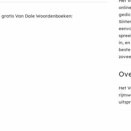
Het V
onlin
gedic
 gratis Van Dale Woordenboeken:
Sinte
eenvo
spree
in, e
beste
zoveel
Ove
Het V
rijmw
uitsp