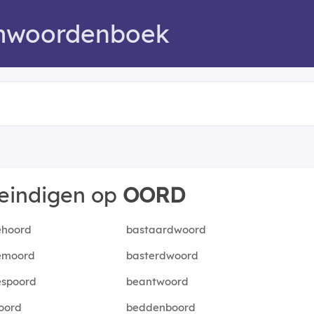
mwoordenboek
 eindigen op
OORD
ehoord
bastaardwoord
emoord
basterdwoord
espoord
beantwoord
oord
beddenboord