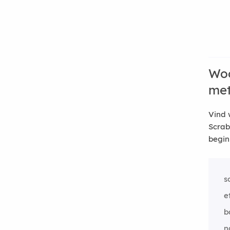
Woo
me
Vind 
Scrab
begin
s
e
b
n