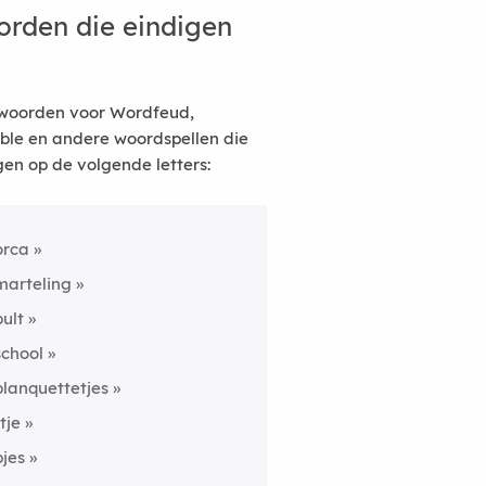
rden die eindigen
woorden voor Wordfeud,
ble en andere woordspellen die
gen op de volgende letters:
orca
marteling
bult
school
blanquettetjes
rtje
pjes