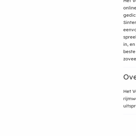
Het V
onlin
gedic
Sinte
eenvo
spree
in, e
beste
zoveel
Ove
Het V
rijmw
uitsp