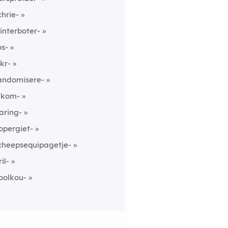
chrie-
interboter-
os-
jkr-
andomisere-
nkom-
aring-
opergiet-
cheepsequipagetje-
il-
oolkou-