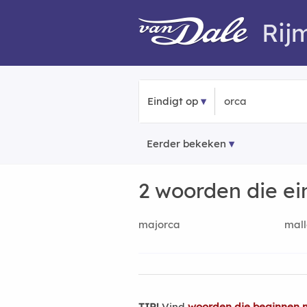
Rij
Eindigt op
Eerder bekeken
2 woorden die e
majorca
mall
TIP!
Vind
woorden die beginnen 