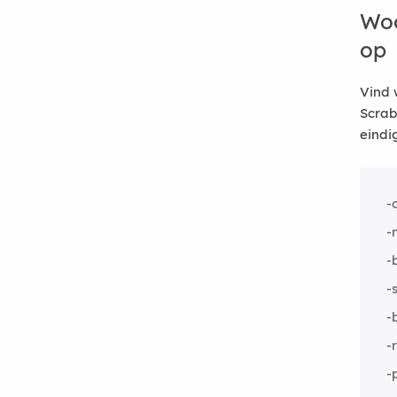
Woo
op
Vind 
Scrab
eindi
-
-
-
-
-
-
-