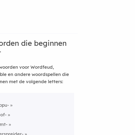
rden die beginnen
t
woorden voor Wordfeud,
ble en andere woordspellen die
nen met de volgende letters:
ppu-
tof-
mt-
erspreider-