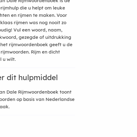
an Dale Rijmwoordenboek is de
erijmhulp die u helpt om leuke
hten en rijmen te maken. Voor
rklaas rijmen was nog nooit zo
udig! Vul een woord, naam,
kwoord, gezegde of uitdrukking
n het rijmwoordenboek geeft u de
 rijmwoorden. Rijm en dicht
 u wilt.
r dit hulpmiddel
an Dale Rijmwoordenboek toont
oorden op basis van Nederlandse
raak.