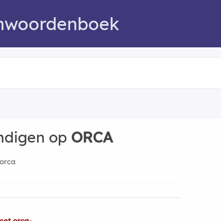
mwoordenboek
indigen op
ORCA
orca
met orca-