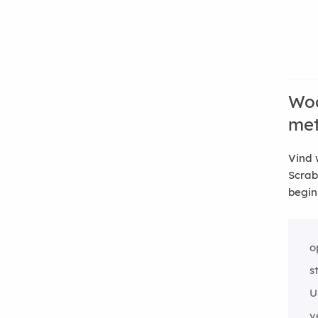
Woo
me
Vind 
Scrab
begin
o
s
U
v