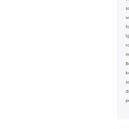
s
w
f
li
r
i
B
k
s
dr
p