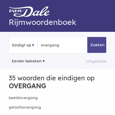
Rijmwoordenboek
Zoeken
Eindigt op
Eerder bekeken
Uitgebreid
35 woorden die eindigen op
OVERGANG
beeldovergang
geloofsovergang