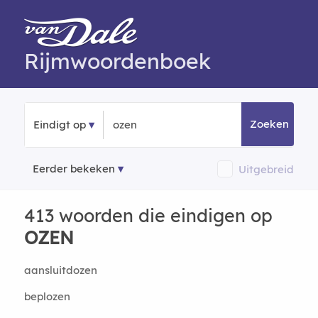
Rijmwoordenboek
Zoeken
Eindigt op
Eerder bekeken
Uitgebreid
413 woorden die eindigen op
OZEN
aansluitdozen
beplozen