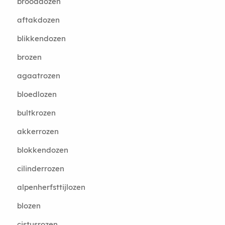
brooddozen
aftakdozen
blikkendozen
brozen
agaatrozen
bloedlozen
bultkrozen
akkerrozen
blokkendozen
cilinderrozen
alpenherfsttijlozen
blozen
cistusrozen