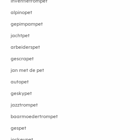
inventietrompet
alpinopet
gepimpampet
jachtpet
arbeiderspet
gescrapet
jan met de pet
autopet
geskypet
jazztrompet
baarmoedertrompet
gespet
jockeypet