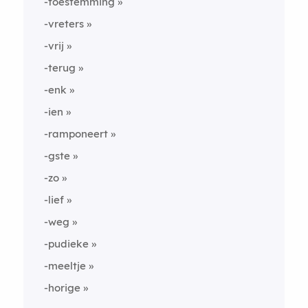
-toestemming
-vreters
-vrij
-terug
-enk
-ien
-ramponeert
-gste
-zo
-lief
-weg
-pudieke
-meeltje
-horige