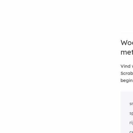
Woo
me
Vind 
Scrab
begin
s
s
ri
c