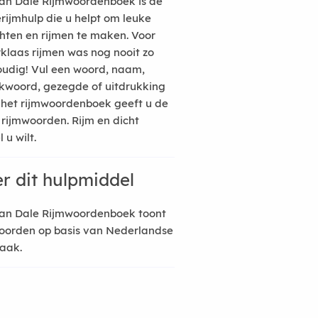
an Dale Rijmwoordenboek is de
erijmhulp die u helpt om leuke
hten en rijmen te maken. Voor
rklaas rijmen was nog nooit zo
udig! Vul een woord, naam,
kwoord, gezegde of uitdrukking
n het rijmwoordenboek geeft u de
 rijmwoorden. Rijm en dicht
 u wilt.
r dit hulpmiddel
an Dale Rijmwoordenboek toont
oorden op basis van Nederlandse
raak.