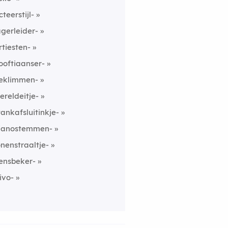
cteerstijl-
agerleider-
rtiesten-
ooftiaanser-
eklimmen-
ereldeitje-
tankafsluitinkje-
ianostemmen-
onenstraaltje-
ensbeker-
ivo-