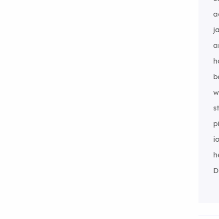
a
j
a
h
b
w
s
p
i
h
D