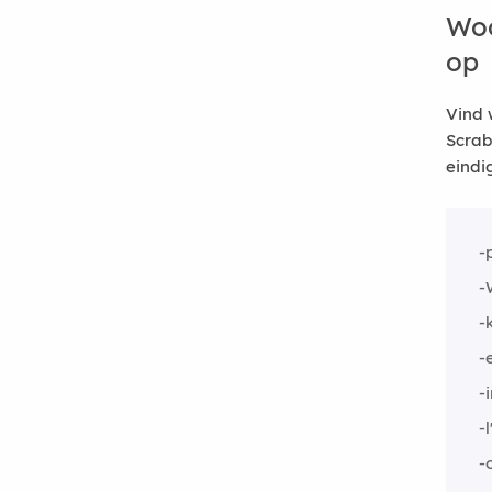
Woo
op
Vind 
Scrab
eindi
-
-
-
-
-
-l
-