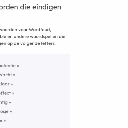
rden die eindigen
woorden voor Wordfeud,
ble en andere woordspellen die
gen op de volgende letters:
potentie
Wacht
klaar
effect
intig
'osje
or