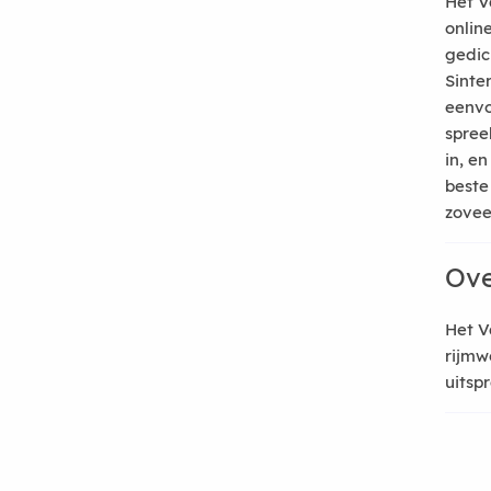
Het V
onlin
gedic
Sinte
eenvo
spree
in, e
beste
zoveel
Ove
Het V
rijmw
uitsp