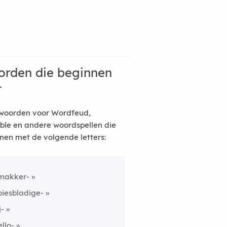
rden die beginnen
t
woorden voor Wordfeud,
ble en andere woordspellen die
nen met de volgende letters:
makker-
piesbladige-
j-
ello-