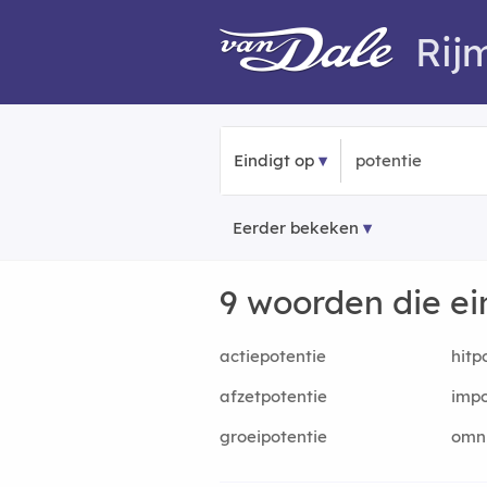
Rij
Eindigt op
Eerder bekeken
9 woorden die e
actiepotentie
hitp
afzetpotentie
impo
groeipotentie
omni