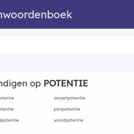
mwoordenboek
indigen op
POTENTIE
otentie
omzetpotentie
tentie
pimpotentie
potentie
winstpotentie