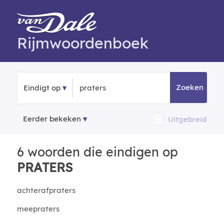
Rijmwoordenboek
Zoeken
Eindigt op
Eerder bekeken
Uitgebreid
6 woorden die eindigen op
PRATERS
achterafpraters
meepraters