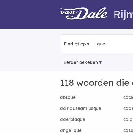
Rij
Eindigt op
Eerder bekeken
118 woorden die
absque
caci
ad nauseam usque
cad
aderplaque
calq
angelique
cas