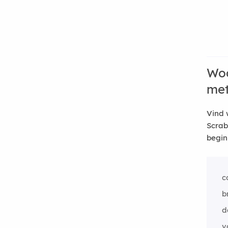
Woo
me
Vind 
Scrab
begin
c
b
d
v