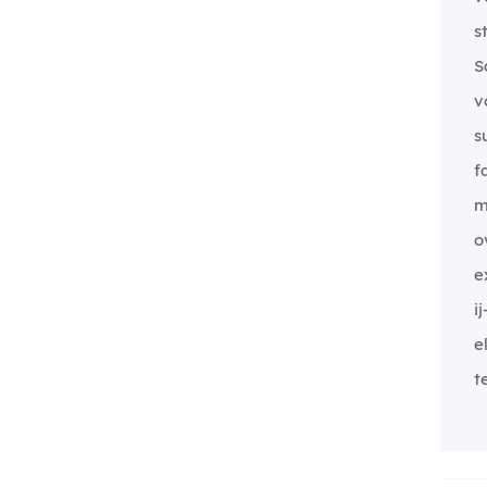
s
S
v
s
f
m
o
e
ij
e
t