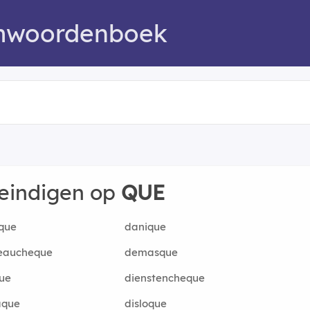
mwoordenboek
 eindigen op
QUE
que
danique
eaucheque
demasque
ue
dienstencheque
aque
disloque