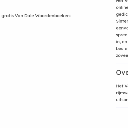
Het V
onlin
gedic
 gratis Van Dale Woordenboeken:
Sinte
eenvo
spree
in, e
beste
zoveel
Ove
Het V
rijmw
uitsp