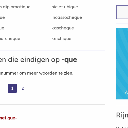
s diplomatique
hic et ubique
que
incassocheque
ue
kascheque
uurcheque
keichique
n die eindigen op
-que
nanummer om meer woorden te zien.
1
2
Rij
met que-