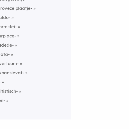
trovezelplaatje-
aldo-
ormklei-
urplace-
adede-
ata-
vertoom-
xpansievat-
-
litistisch-
en-