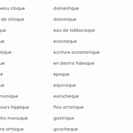
peau claque
domestique
 de clinique
dominique
que
eau de labbaraque
ue
ecocheque
nique
ecriture automatique
ue
en dextra fidesque
ue
epoque
ue
equivoque
munique
eurocheque
ours hippique
flou artistique
ilio manuque
gastrique
ra-attaque
girocheque