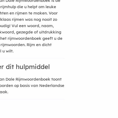
an Dale Rijmwoordenboek is de
erijmhulp die u helpt om leuke
hten en rijmen te maken. Voor
rklaas rijmen was nog nooit zo
udig! Vul een woord, naam,
kwoord, gezegde of uitdrukking
n het rijmwoordenboek geeft u de
 rijmwoorden. Rijm en dicht
 u wilt.
r dit hulpmiddel
an Dale Rijmwoordenboek toont
oorden op basis van Nederlandse
raak.