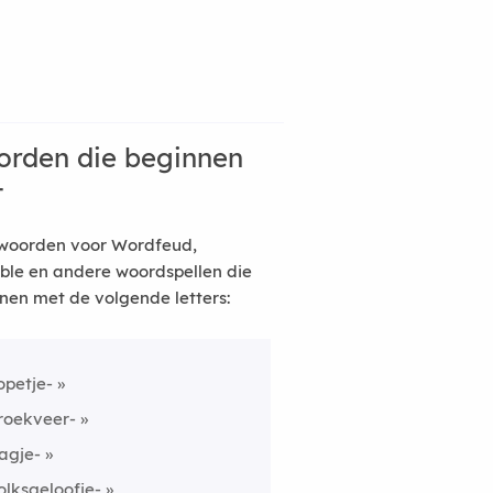
rden die beginnen
t
woorden voor Wordfeud,
ble en andere woordspellen die
nen met de volgende letters:
opetje-
roekveer-
agje-
olksgeloofje-