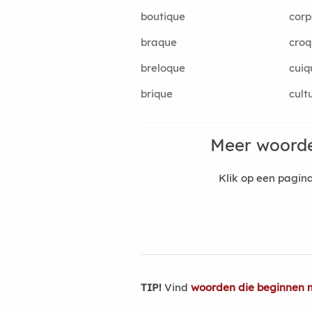
boutique
corp
braque
cro
breloque
cuiq
brique
cult
Meer woorde
Klik op een pagi
TIP!
Vind
woorden die beginnen 