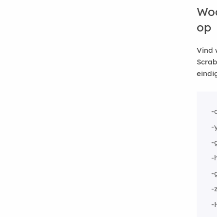
Woo
op
Vind 
Scrab
eindi
-
-
-
-
-
-z
-