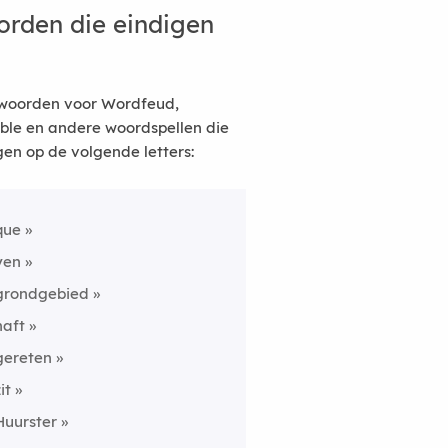
rden die eindigen
woorden voor Wordfeud,
ble en andere woordspellen die
gen op de volgende letters:
que
yen
grondgebied
haft
gereten
it
Huurster