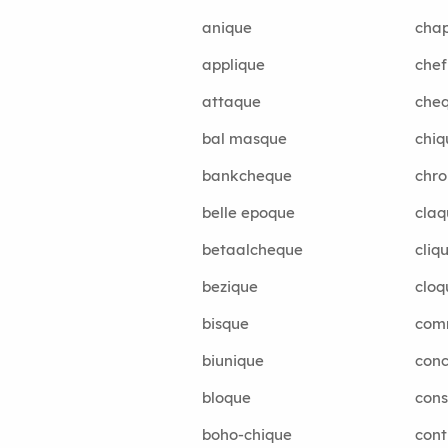
anique
cha
applique
chef
attaque
che
bal masque
chiq
bankcheque
chro
belle epoque
claq
betaalcheque
cliq
bezique
cloq
bisque
com
biunique
conc
bloque
cons
boho-chique
cont