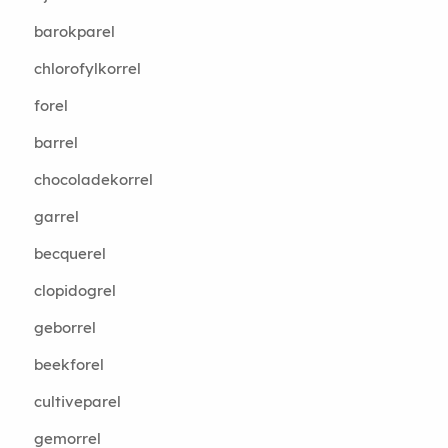
barokparel
chlorofylkorrel
forel
barrel
chocoladekorrel
garrel
becquerel
clopidogrel
geborrel
beekforel
cultiveparel
gemorrel