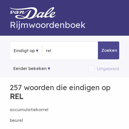
Rijmwoordenboek
Zoeken
Eindigt op
Eerder bekeken
Uitgebreid
257 woorden die eindigen op
REL
accumulatiekorrel
beurel