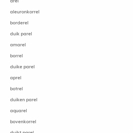
drel
aleuronkorrel
borderel
duik parel
amarel
borrel
duike parel
aprel
botrel
duiken parel
aquarel
bovenkorrel
duikt parel