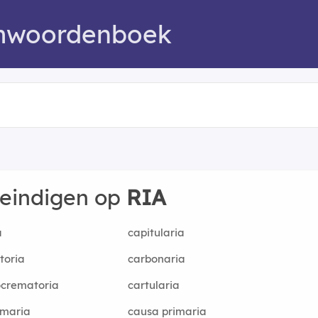
mwoordenboek
 eindigen op
RIA
a
capitularia
toria
carbonaria
ocrematoria
cartularia
 maria
causa primaria