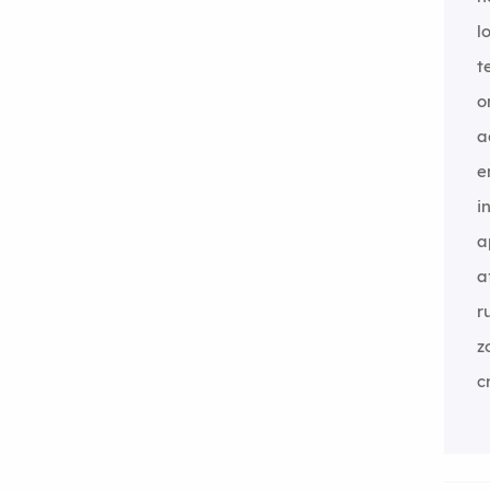
l
t
o
a
e
i
a
a
r
z
c