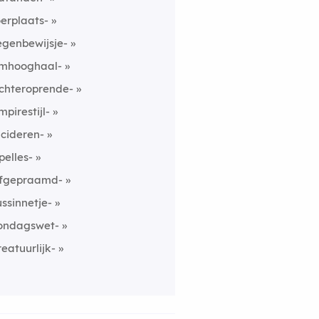
oerplaats-
egenbewijsje-
mhooghaal-
chteroprende-
mpirestijl-
ncideren-
pelles-
fgepraamd-
ussinnetje-
ondagswet-
reatuurlijk-