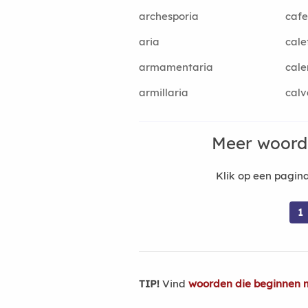
archesporia
cafe
aria
cale
armamentaria
cale
armillaria
calv
Meer woord
Klik op een pagi
1
TIP!
Vind
woorden die beginnen m