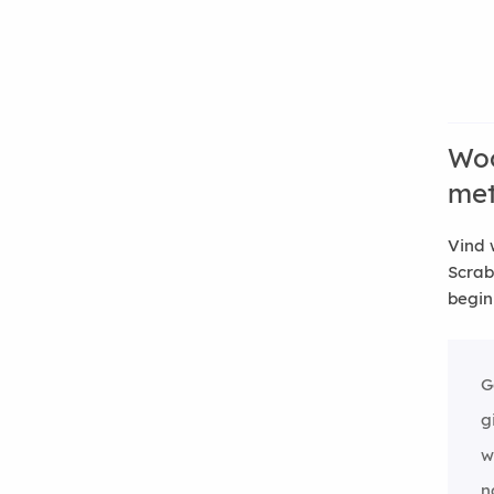
Woo
me
Vind 
Scrab
begin
G
g
w
n