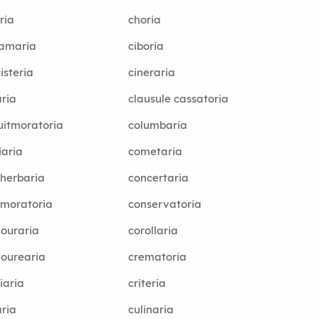
ria
choria
samaria
ciboria
isteria
cineraria
ria
clausule cassatoria
uitmoratoria
columbaria
iaria
cometaria
herbaria
concertaria
moratoria
conservatoria
ouraria
corollaria
ourearia
crematoria
iaria
criteria
aria
culinaria