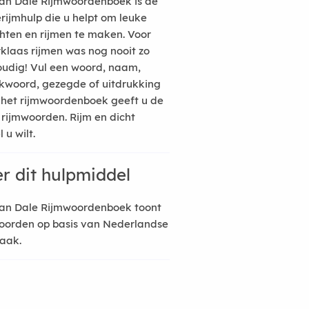
an Dale Rijmwoordenboek is de
erijmhulp die u helpt om leuke
hten en rijmen te maken. Voor
rklaas rijmen was nog nooit zo
udig! Vul een woord, naam,
kwoord, gezegde of uitdrukking
n het rijmwoordenboek geeft u de
 rijmwoorden. Rijm en dicht
 u wilt.
r dit hulpmiddel
an Dale Rijmwoordenboek toont
oorden op basis van Nederlandse
raak.