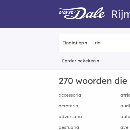
Rij
Eindigt op
Eerder bekeken
270 woorden die
accessoria
atri
acroteria
audi
adversaria
aut
aestuaria
ave