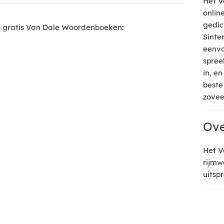
Het V
onlin
gedic
 gratis Van Dale Woordenboeken:
Sinte
eenvo
spree
in, e
beste
zoveel
Ove
Het V
rijmw
uitsp