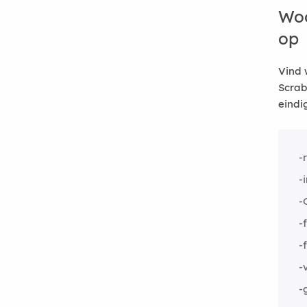
Woo
op
Vind 
Scrab
eindi
-
-
-
-
-
-
-