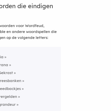
rden die eindigen
woorden voor Wordfeud,
ble en andere woordspellen die
gen op de volgende letters:
ria
irana
Gekrast
freesbanken
feedbackjes
vergelden
grandeur