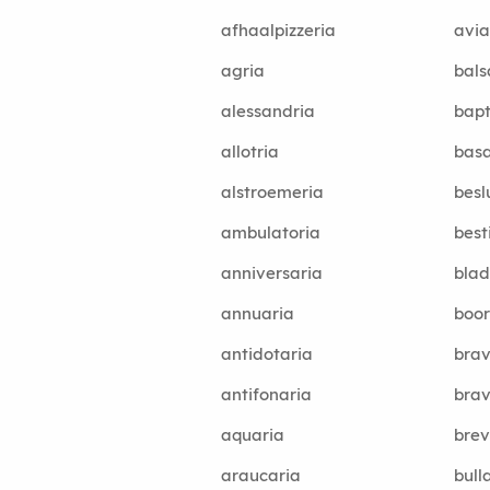
afhaalpizzeria
avia
agria
bal
alessandria
bapt
allotria
basa
alstroemeria
besl
ambulatoria
best
anniversaria
blad
annuaria
boor
antidotaria
brav
antifonaria
brav
aquaria
brev
araucaria
bull