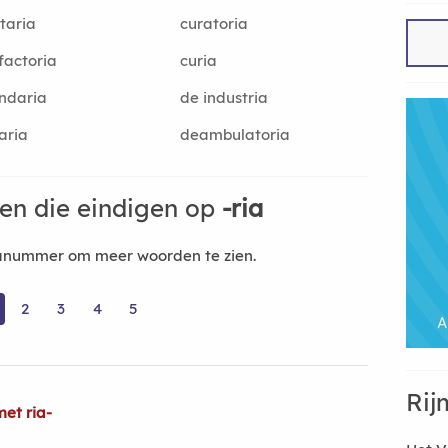
taria
curatoria
factoria
curia
ndaria
de industria
aria
deambulatoria
en die eindigen op
-ria
nanummer om meer woorden te zien.
2
3
4
5
Rij
et ria-