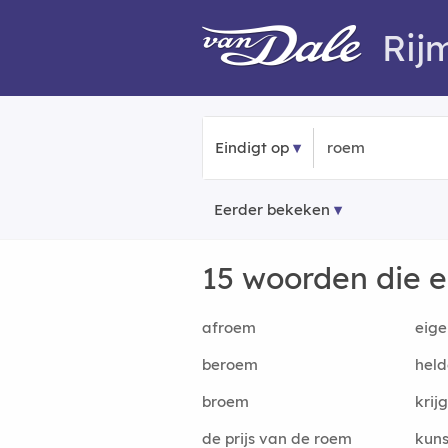
Rij
Eindigt op
Eerder bekeken
15 woorden die 
afroem
eig
beroem
hel
broem
krij
de prijs van de roem
kun