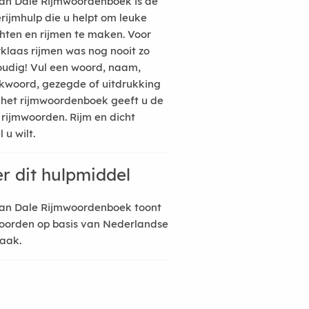
an Dale Rijmwoordenboek is de
erijmhulp die u helpt om leuke
hten en rijmen te maken. Voor
rklaas rijmen was nog nooit zo
udig! Vul een woord, naam,
kwoord, gezegde of uitdrukking
n het rijmwoordenboek geeft u de
 rijmwoorden. Rijm en dicht
 u wilt.
r dit hulpmiddel
an Dale Rijmwoordenboek toont
oorden op basis van Nederlandse
raak.