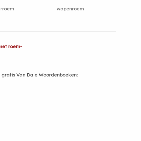
erroem
wapenroem
met roem-
 gratis Van Dale Woordenboeken: