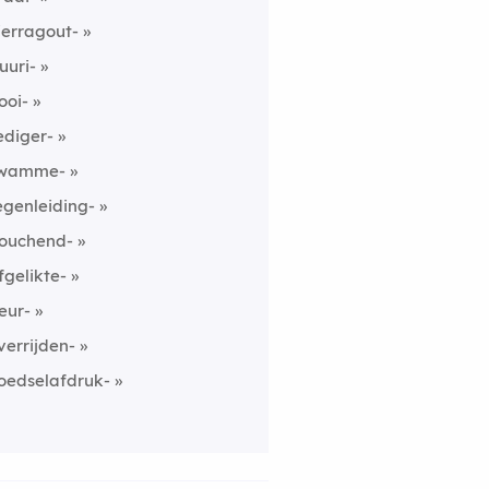
ierragout-
uuri-
ooi-
ediger-
wamme-
egenleiding-
ouchend-
fgelikte-
eur-
verrijden-
oedselafdruk-