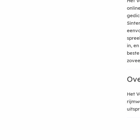
Het V
onlin
gedic
Sinte
eenvo
spree
in, e
beste
zoveel
Ove
Het V
rijmw
uitsp