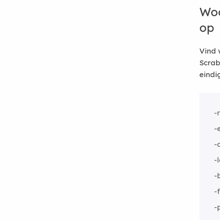
Woo
op
Vind 
Scrab
eindi
-
-
-
-
-
-
-