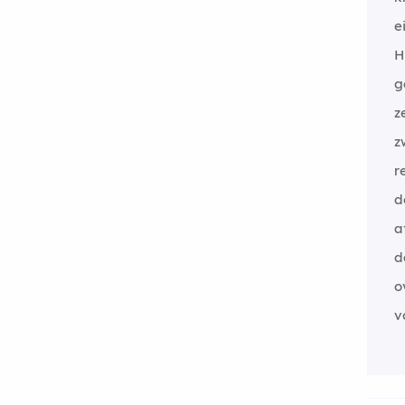
e
H
g
z
z
r
d
a
d
o
v