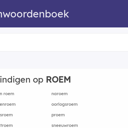
mwoordenboek
eindigen op
ROEM
en roem
naroem
denroem
oorlogsroem
gsroem
proem
stroem
sneeuwroem