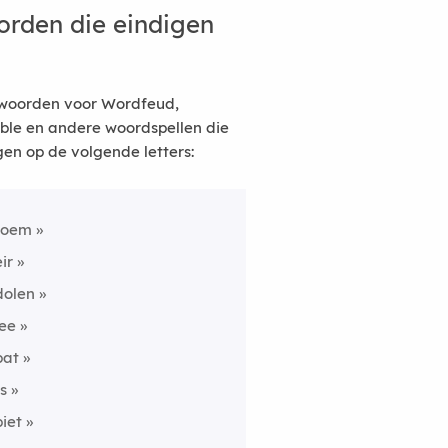
rden die eindigen
woorden voor Wordfeud,
ble en andere woordspellen die
gen op de volgende letters:
roem
eir
dolen
lee
bat
fs
piet