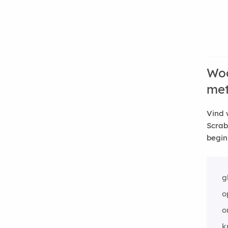
Woo
me
Vind 
Scrab
begin
g
o
o
k