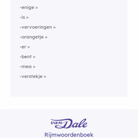
-enige
-is
-vervoeringen
-orangetje
-er
-bent
-mea
-verstekje
Rijmwoordenboek