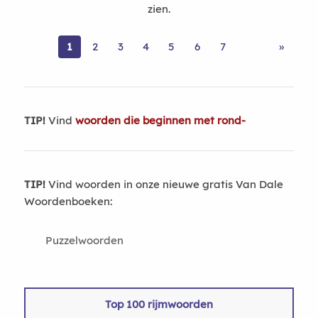
zien.
1
2
3
4
5
6
7
»
TIP!
Vind
woorden die beginnen met rond-
TIP!
Vind woorden in onze nieuwe gratis Van Dale
Woordenboeken:
Puzzelwoorden
Top 100 rijmwoorden