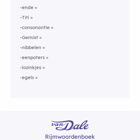
-ende
-Titi
-consonantie
-Gemixt
-nibbelen
-eenpoters
-lozinkjes
-egels
Rijmwoordenboek