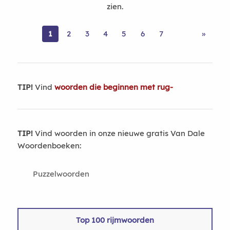
zien.
1
2
3
4
5
6
7
»
TIP!
Vind
woorden die beginnen met rug-
TIP!
Vind woorden in onze nieuwe gratis Van Dale
Woordenboeken:
Puzzelwoorden
Top 100 rijmwoorden