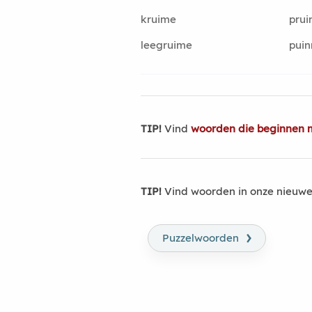
kruime
pru
leegruime
puin
TIP!
Vind
woorden die beginnen 
TIP!
Vind woorden in onze nieuwe
›
Puzzelwoorden