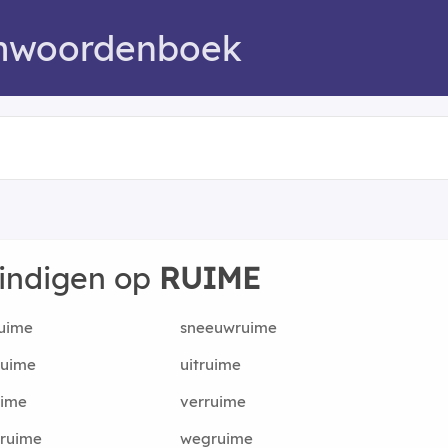
mwoordenboek
eindigen op
RUIME
uime
sneeuwruime
ruime
uitruime
uime
verruime
rruime
wegruime