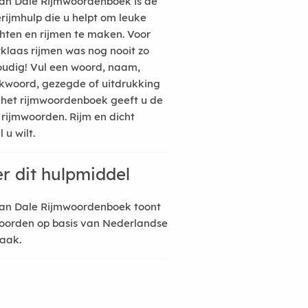
an Dale Rijmwoordenboek is de
erijmhulp die u helpt om leuke
hten en rijmen te maken. Voor
rklaas rijmen was nog nooit zo
udig! Vul een woord, naam,
kwoord, gezegde of uitdrukking
n het rijmwoordenboek geeft u de
 rijmwoorden. Rijm en dicht
 u wilt.
r dit hulpmiddel
an Dale Rijmwoordenboek toont
oorden op basis van Nederlandse
raak.