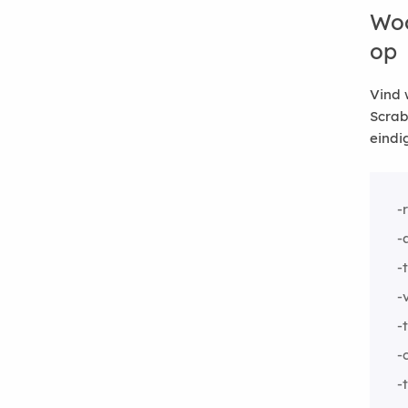
Woo
op
Vind 
Scrab
eindi
-
-
-
-
-
-
-