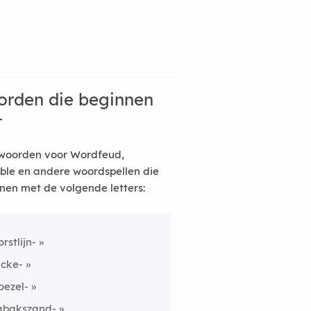
rden die beginnen
t
woorden voor Wordfeud,
ble en andere woordspellen die
nen met de volgende letters:
orstlijn-
icke-
oezel-
abakszand-