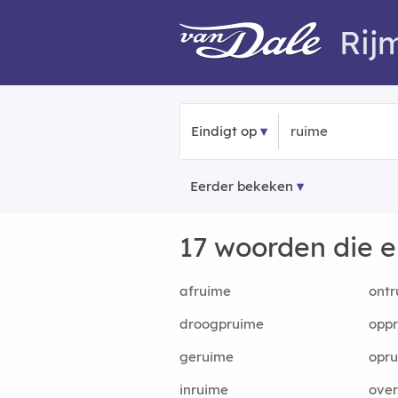
Rij
Eindigt op
Eerder bekeken
17 woorden die 
afruime
ontr
droogpruime
opp
geruime
opr
inruime
ove