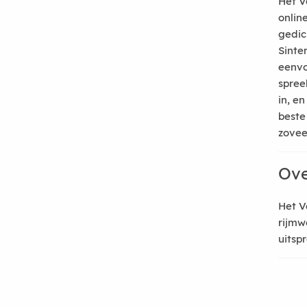
Het V
onlin
gedic
Sinte
eenvo
spree
in, e
beste
zoveel
Ove
Het V
rijmw
uitsp