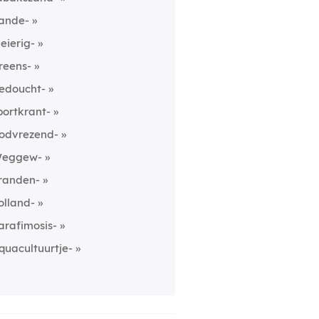
ande-
leierig-
reens-
edoucht-
portkrant-
odvrezend-
eggew-
randen-
olland-
arafimosis-
quacultuurtje-