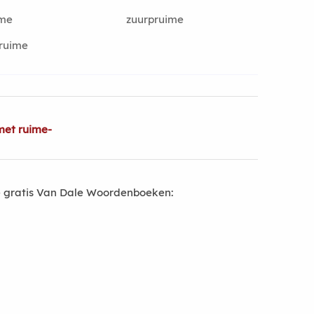
ime
zuurpruime
ruime
met ruime-
 gratis Van Dale Woordenboeken: