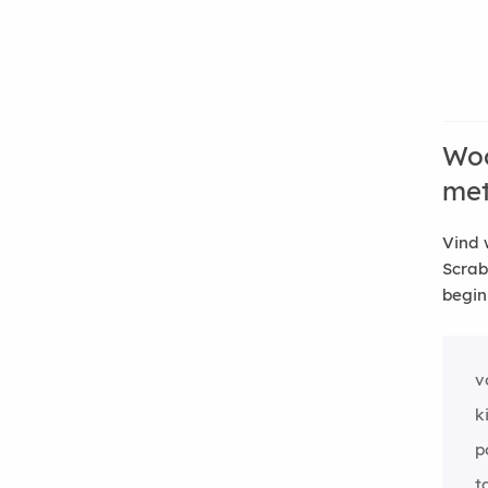
Woo
me
Vind 
Scrab
begin
v
k
p
t