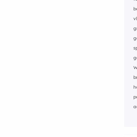
b
v
g
g
s
g
W
b
h
p
a