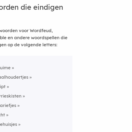
rden die eindigen
woorden voor Wordfeud,
ble en andere woordspellen die
gen op de volgende letters:
ruime
aalhoudertjes
tipt
vrieskisten
tariefjes
cht
tehuisjes