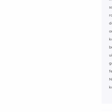
s
r
d
o
k
b
u
g
f
N
k