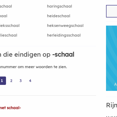
schaal
haringschaal
haal
heideschaal
ieksschaal
heksenweegschaal
lieschaal
herleidingsschaal
 die eindigen op
-schaal
nanummer om meer woorden te zien.
1
2
3
4
Rij
met schaal-