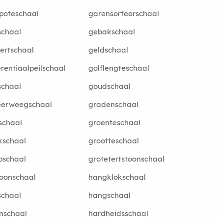
poteschaal
garensorteerschaal
schaal
gebakschaal
ertschaal
geldschaal
erentiaalpeilschaal
golflengteschaal
schaal
goudschaal
eerweegschaal
gradenschaal
fschaal
groenteschaal
kschaal
grootteschaal
pschaal
grotetertstoonschaal
oonschaal
hangklokschaal
schaal
hangschaal
nschaal
hardheidsschaal