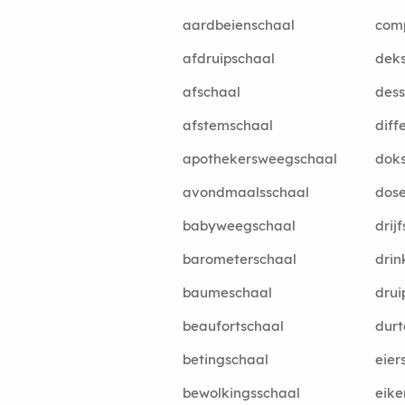
aardbeienschaal
com
afdruipschaal
dek
afschaal
dess
afstemschaal
diff
apothekersweegschaal
dok
avondmaalsschaal
dos
babyweegschaal
drij
barometerschaal
drin
baumeschaal
drui
beaufortschaal
durt
betingschaal
eier
bewolkingsschaal
eike