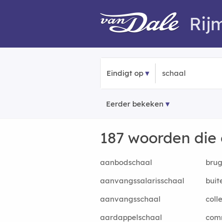
Rij
Eindigt op
Eerder bekeken
187 woorden die
aanbodschaal
brug
aanvangssalarisschaal
buit
aanvangsschaal
coll
aardappelschaal
com