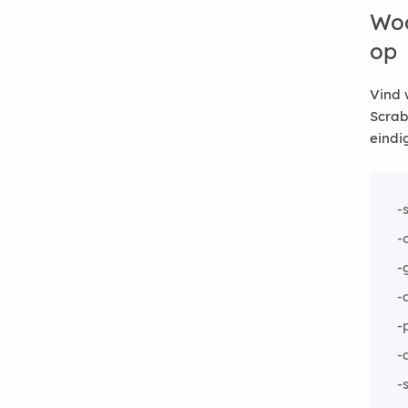
Woo
op
Vind 
Scrab
eindi
-
-
-
-
-
-
-