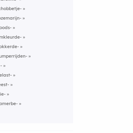
chobbetje-
ozemarijn-
oods-
mkleurde-
okkerde-
umperrijden-
i-
elast-
eest-
ie-
amerbe-