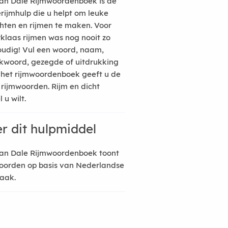
an Dale Rijmwoordenboek is de
erijmhulp die u helpt om leuke
hten en rijmen te maken. Voor
rklaas rijmen was nog nooit zo
udig! Vul een woord, naam,
kwoord, gezegde of uitdrukking
n het rijmwoordenboek geeft u de
 rijmwoorden. Rijm en dicht
 u wilt.
r dit hulpmiddel
an Dale Rijmwoordenboek toont
oorden op basis van Nederlandse
raak.