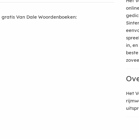
Het V
onlin
gedic
 gratis Van Dale Woordenboeken:
Sinte
eenvo
spree
in, e
beste
zoveel
Ove
Het V
rijmw
uitsp