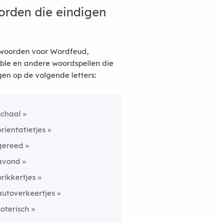
rden die eindigen
woorden voor Wordfeud,
ble en andere woordspellen die
gen op de volgende letters:
schaal
orientatietjes
gereed
avond
prikkertjes
autoverkeertjes
soterisch