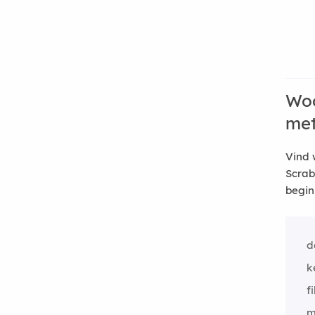
Woo
me
Vind 
Scrab
begin
d
k
fi
m