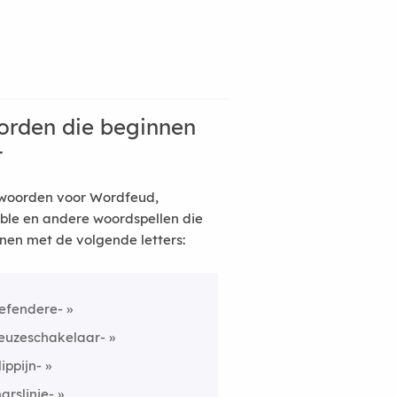
rden die beginnen
t
woorden voor Wordfeud,
ble en andere woordspellen die
nen met de volgende letters:
efendere-
euzeschakelaar-
lippijn-
arslinie-