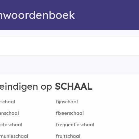
mwoordenboek
 eindigen op
SCHAAL
schaal
fijnschaal
enschaal
fixeerschaal
ecteschaal
frequentieschaal
munieschaal
fruitschaal