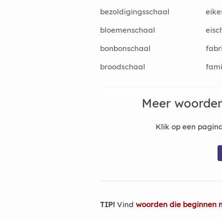
bezoldigingsschaal
eike
bloemenschaal
eisc
bonbonschaal
fabr
broodschaal
fami
Meer woorden
Klik op een pagi
TIP!
Vind
woorden die beginnen 