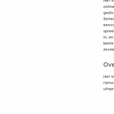
Het V
onlin
gedic
Sinte
eenvo
spree
in, e
beste
zoveel
Ove
Het V
rijmw
uitsp