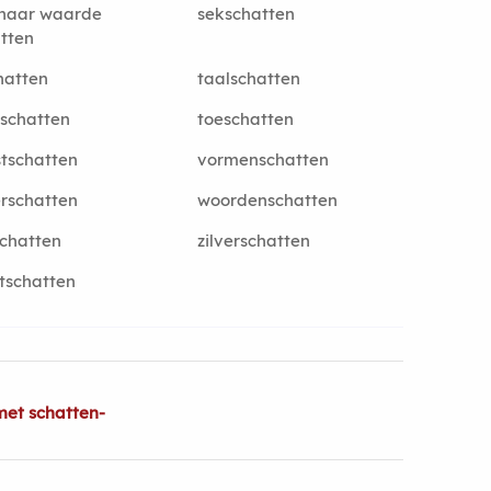
 naar waarde
sekschatten
tten
hatten
taalschatten
schatten
toeschatten
tschatten
vormenschatten
erschatten
woordenschatten
chatten
zilverschatten
tschatten
met schatten-