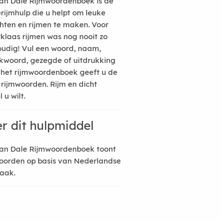
an Dale Rijmwoordenboek is de
erijmhulp die u helpt om leuke
hten en rijmen te maken. Voor
rklaas rijmen was nog nooit zo
udig! Vul een woord, naam,
kwoord, gezegde of uitdrukking
n het rijmwoordenboek geeft u de
 rijmwoorden. Rijm en dicht
 u wilt.
r dit hulpmiddel
an Dale Rijmwoordenboek toont
oorden op basis van Nederlandse
raak.