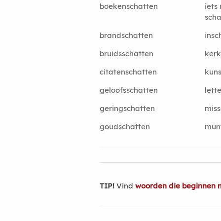
boekenschatten
iets
scha
brandschatten
insc
bruidsschatten
kerk
citatenschatten
kuns
geloofsschatten
lett
geringschatten
miss
goudschatten
mun
TIP!
Vind
woorden die beginnen 