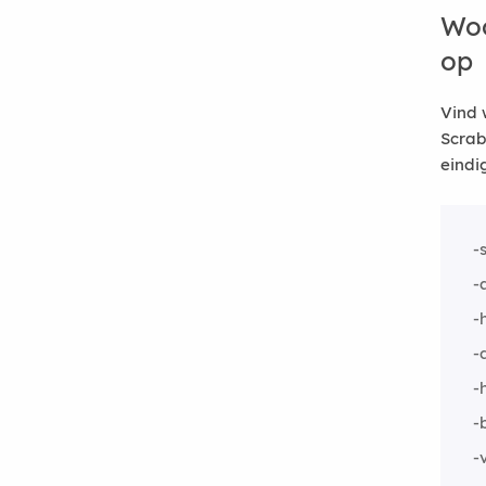
Woo
op
Vind 
Scrab
eindi
-
-
-
-
-
-
-