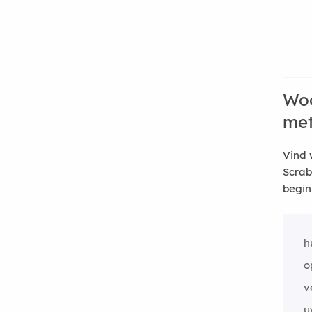
Woo
me
Vind 
Scrab
begin
h
o
v
u