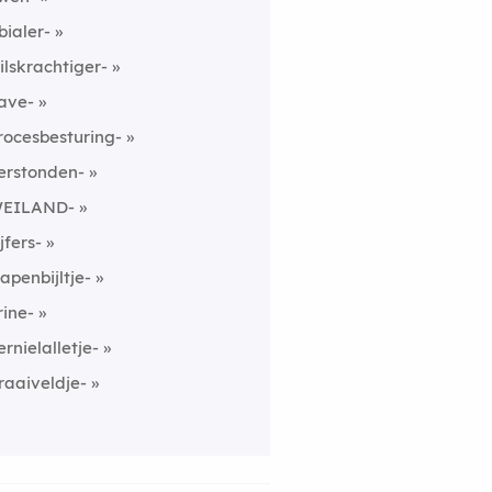
ibialer-
ilskrachtiger-
ave-
rocesbesturing-
erstonden-
EILAND-
ijfers-
apenbijltje-
rine-
ernielalletje-
raaiveldje-