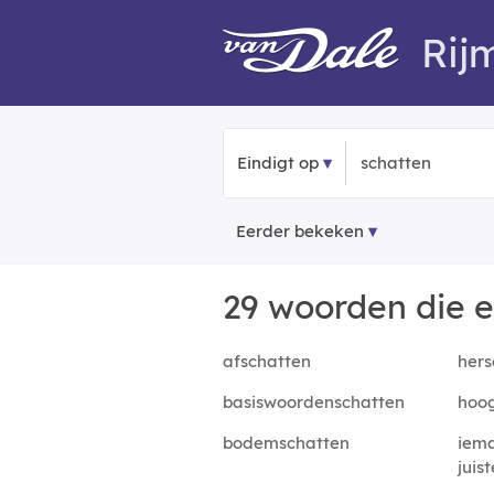
Rij
Eindigt op
Eerder bekeken
29 woorden die 
afschatten
hers
basiswoordenschatten
hoo
bodemschatten
iema
juis