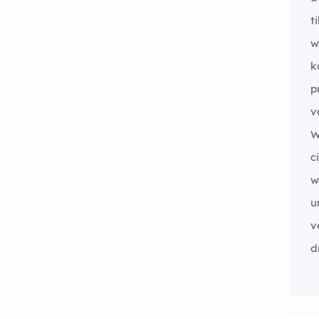
t
w
k
p
v
W
c
w
u
v
d