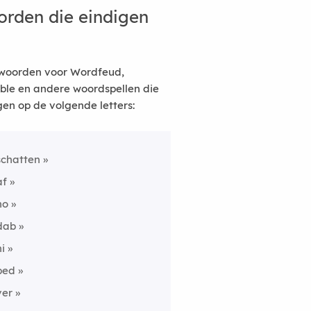
rden die eindigen
woorden voor Wordfeud,
ble en andere woordspellen die
gen op de volgende letters:
schatten
af
ho
dab
hi
bed
ver