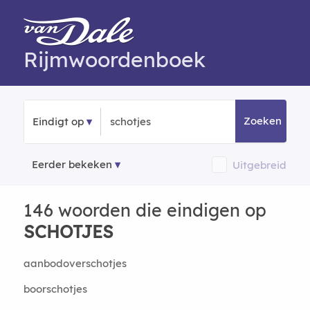
Rijmwoordenboek
Zoeken
Eindigt op
Eerder bekeken
Uitgebreid
146 woorden die eindigen op
SCHOTJES
aanbodoverschotjes
boorschotjes