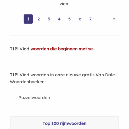
zien.
1
2
3
4
5
6
7
»
TIP!
Vind
woorden die beginnen met se-
TIP!
Vind woorden in onze nieuwe gratis Van Dale
Woordenboeken:
Puzzelwoorden
Top 100 rijmwoorden