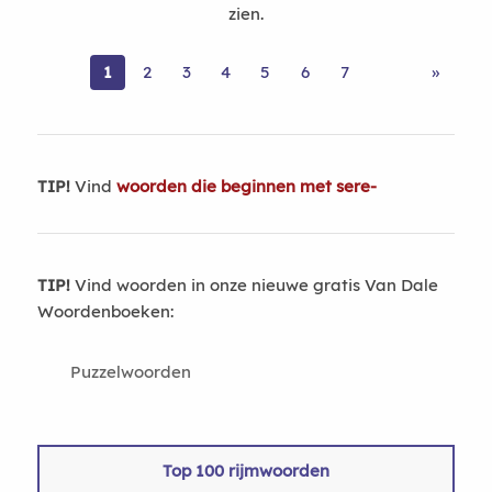
zien.
1
2
3
4
5
6
7
»
TIP!
Vind
woorden die beginnen met sere-
TIP!
Vind woorden in onze nieuwe gratis Van Dale
Woordenboeken:
Puzzelwoorden
Top 100 rijmwoorden