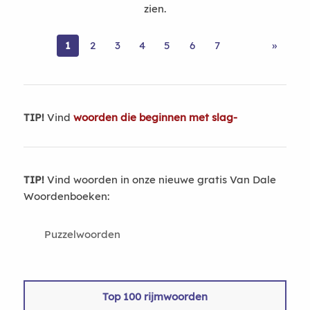
zien.
1
2
3
4
5
6
7
»
TIP!
Vind
woorden die beginnen met slag-
TIP!
Vind woorden in onze nieuwe gratis Van Dale
Woordenboeken:
Puzzelwoorden
Top 100 rijmwoorden