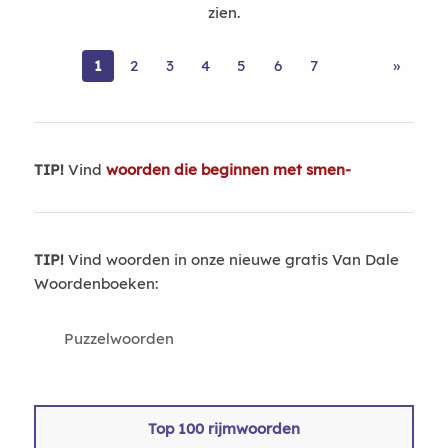
zien.
1
2
3
4
5
6
7
»
TIP!
Vind
woorden die beginnen met smen-
TIP!
Vind woorden in onze nieuwe gratis Van Dale
Woordenboeken:
Puzzelwoorden
Top 100 rijmwoorden