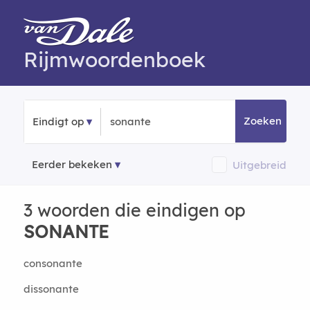
Rijmwoordenboek
Zoeken
Eindigt op
Eerder bekeken
Uitgebreid
3 woorden die eindigen op
SONANTE
consonante
dissonante