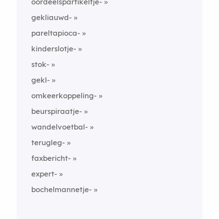
oordeelspartikeltje-
gekliauwd-
pareltapioca-
kinderslotje-
stok-
gekl-
omkeerkoppeling-
beurspiraatje-
wandelvoetbal-
terugleg-
faxbericht-
expert-
bochelmannetje-