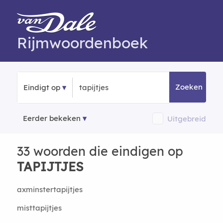
Rijmwoordenboek
Zoeken
Eindigt op
Eerder bekeken
Uitgebreid
33 woorden die eindigen op
TAPIJTJES
axminstertapijtjes
misttapijtjes