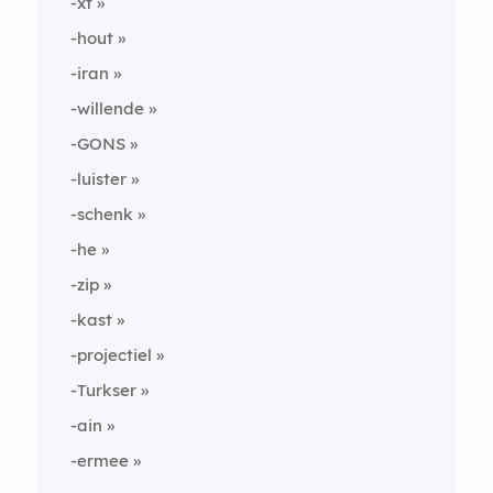
-xt
-hout
-iran
-willende
-GONS
-luister
-schenk
-he
-zip
-kast
-projectiel
-Turkser
-ain
-ermee