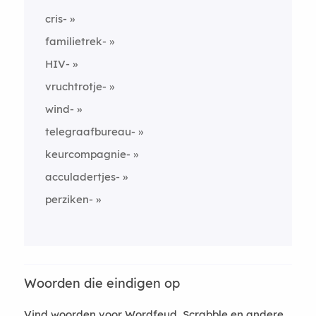
cris-
familietrek-
HIV-
vruchtrotje-
wind-
telegraafbureau-
keurcompagnie-
acculadertjes-
perziken-
Woorden die eindigen op
Vind woorden voor Wordfeud, Scrabble en andere