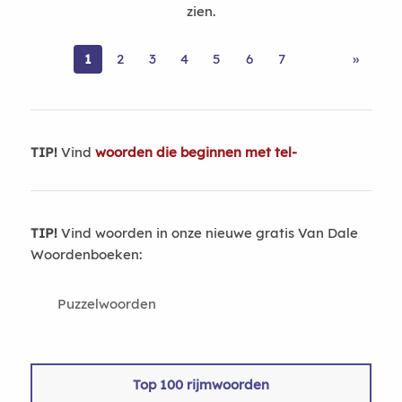
zien.
1
2
3
4
5
6
7
»
TIP!
Vind
woorden die beginnen met tel-
TIP!
Vind woorden in onze nieuwe gratis Van Dale
Woordenboeken:
Puzzelwoorden
Top 100 rijmwoorden