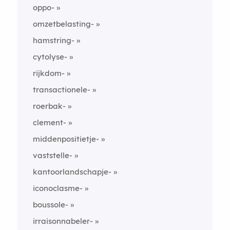
oppo-
omzetbelasting-
hamstring-
cytolyse-
rijkdom-
transactionele-
roerbak-
clement-
middenpositietje-
vaststelle-
kantoorlandschapje-
iconoclasme-
boussole-
irraisonnabeler-