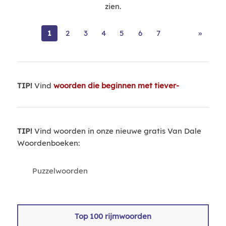
zien.
1
2
3
4
5
6
7
»
TIP!
Vind
woorden die beginnen met tiever-
TIP!
Vind woorden in onze nieuwe gratis Van Dale
Woordenboeken:
Puzzelwoorden
Top 100 rijmwoorden