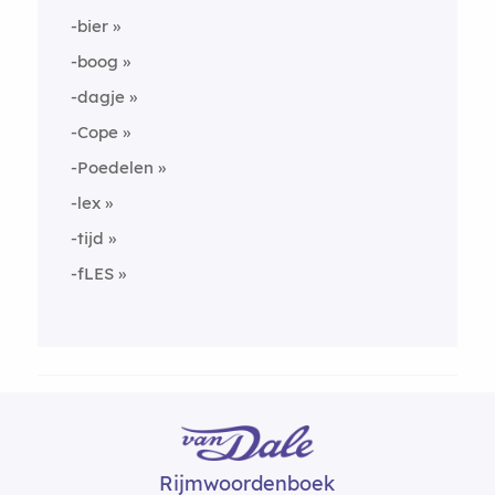
-bier
-boog
-dagje
-Cope
-Poedelen
-lex
-tijd
-fLES
Rijmwoordenboek