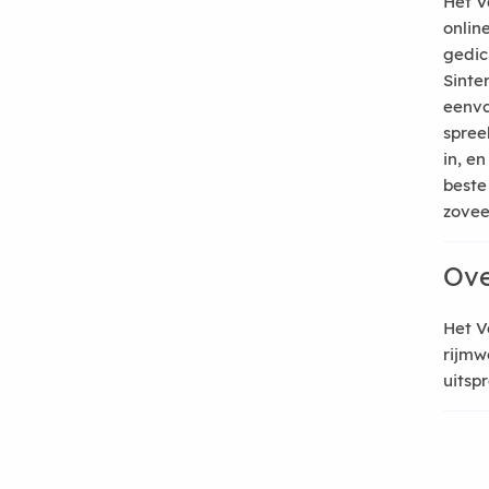
Het V
onlin
gedic
Sinte
eenvo
spree
in, e
beste
zoveel
Ove
Het V
rijmw
uitsp