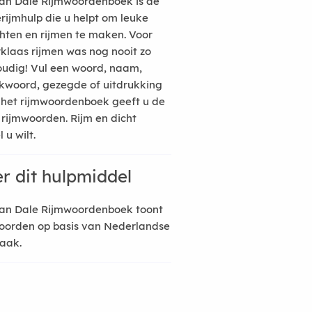
an Dale Rijmwoordenboek is de
erijmhulp die u helpt om leuke
hten en rijmen te maken. Voor
rklaas rijmen was nog nooit zo
udig! Vul een woord, naam,
kwoord, gezegde of uitdrukking
n het rijmwoordenboek geeft u de
 rijmwoorden. Rijm en dicht
 u wilt.
r dit hulpmiddel
an Dale Rijmwoordenboek toont
oorden op basis van Nederlandse
raak.