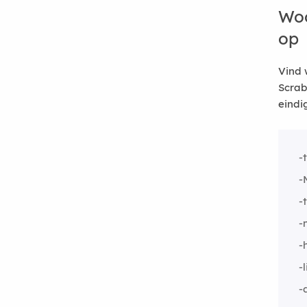
Woo
op
Vind 
Scrab
eindi
-
-
-
-
-
-
-