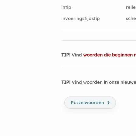
intip
relie
invoeringstijdstip
sche
TIP!
Vind
woorden die beginnen m
TIP!
Vind woorden in onze nieuwe
›
Puzzelwoorden