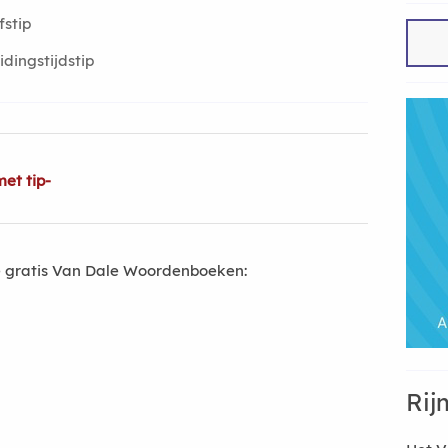
fstip
idingstijdstip
et tip-
 gratis Van Dale Woordenboeken:
Rij