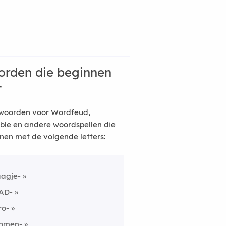
rden die beginnen
t
woorden voor Wordfeud,
ble en andere woordspellen die
nen met de volgende letters:
aagje-
AD-
ro-
omen-