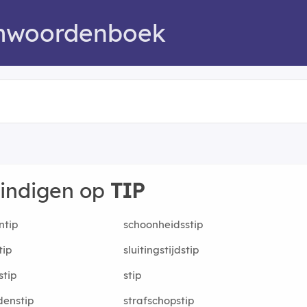
mwoordenboek
eindigen op
TIP
ntip
schoonheidsstip
tip
sluitingstijdstip
stip
stip
enstip
strafschopstip