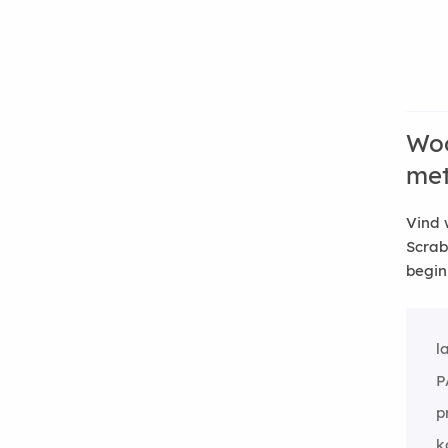
Woo
me
Vind 
Scrab
begin
l
P
p
k