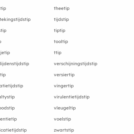
tip
theetip
tekingstijdstip
tijdstip
tip
tiptip
p
tooltip
jetip
ttip
lijdenstijdstip
verschijningstijdstip
tip
versiertip
atietijdstip
vingertip
ltystip
virulentietijdstip
oodstip
vleugeltip
entietip
voelstip
icatietijdstip
zwartstip