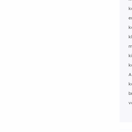
k
e
k
k
m
k
k
A
k
b
v