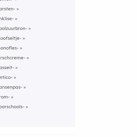
arsten-
nklise-
oolzuurbron-
loofseltje-
onofles-
irschcreme-
asseit-
ntico-
ansenpas-
rom-
oorschools-