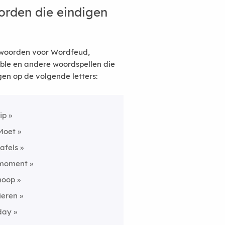
rden die eindigen
woorden voor Wordfeud,
ble en andere woordspellen die
gen op de volgende letters:
tip
Moet
tafels
moment
hoop
lieren
day