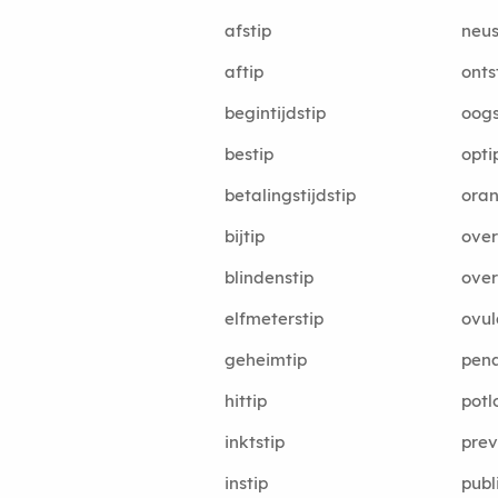
afstip
neus
aftip
onts
begintijdstip
oogs
bestip
opti
betalingstijdstip
oran
bijtip
over
blindenstip
over
elfmeterstip
ovul
geheimtip
pena
hittip
potl
inktstip
prev
instip
publ