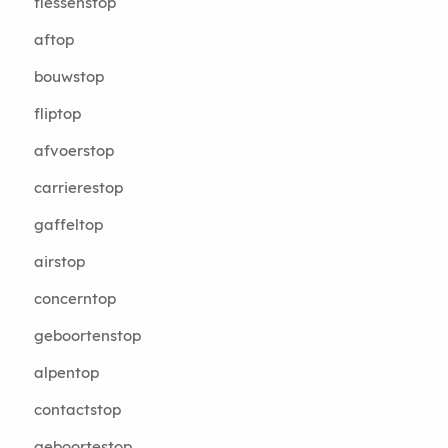
flessenstop
aftop
bouwstop
fliptop
afvoerstop
carrierestop
gaffeltop
airstop
concerntop
geboortenstop
alpentop
contactstop
geboortestop