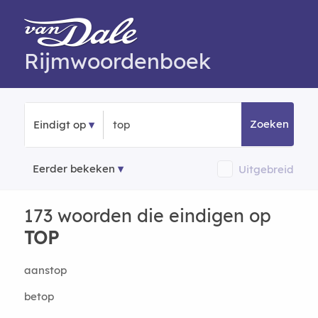
Rijmwoordenboek
Zoeken
Eindigt op
Eerder bekeken
Uitgebreid
173 woorden die eindigen op
TOP
aanstop
betop