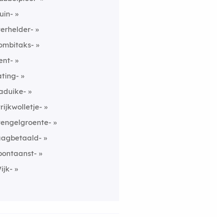
uin-
terhelder-
ombitaks-
ent-
ating-
aduike-
trijkwolletje-
tengelgroente-
aagbetaald-
pontaanst-
ijk-