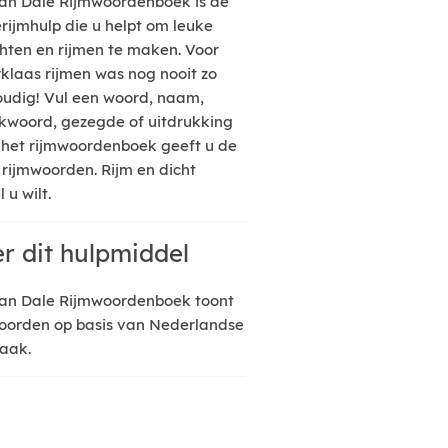
an Dale Rijmwoordenboek is de
erijmhulp die u helpt om leuke
hten en rijmen te maken. Voor
rklaas rijmen was nog nooit zo
udig! Vul een woord, naam,
kwoord, gezegde of uitdrukking
n het rijmwoordenboek geeft u de
 rijmwoorden. Rijm en dicht
 u wilt.
r dit hulpmiddel
an Dale Rijmwoordenboek toont
oorden op basis van Nederlandse
raak.