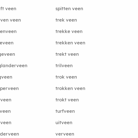
ft veen
spitten veen
even veen
trek veen
renveen
trekke veen
deveen
trekken veen
geveen
trekt veen
glanderveen
trilveen
gveen
trok veen
perveen
trokken veen
tveen
trokt veen
veen
turfveen
gveen
uitveen
derveen
verveen