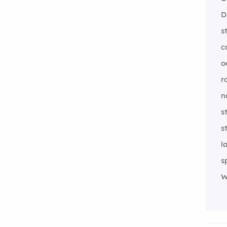
D
s
c
o
r
n
s
s
l
s
W