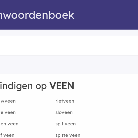
mwoordenboek
eindigen op
VEEN
uwveen
rietveen
ve veen
sloveen
ven veen
spit veen
f veen
spitte veen