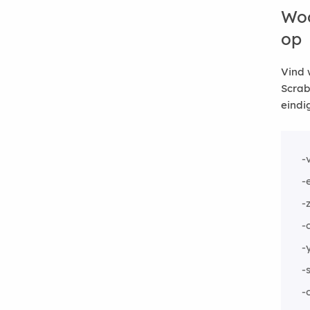
Woo
op
Vind 
Scrab
eindi
-
-
-
-
-
-
-