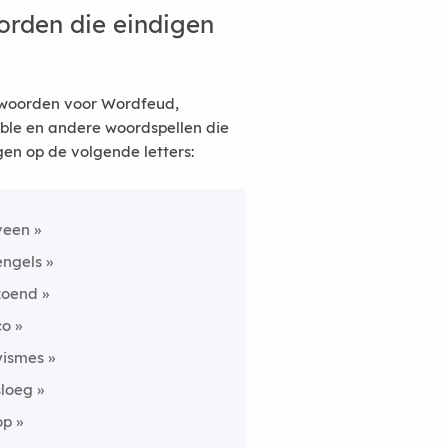
rden die eindigen
woorden voor Wordfeud,
ble en andere woordspellen die
gen op de volgende letters:
veen
engels
zoend
co
yismes
sloeg
op