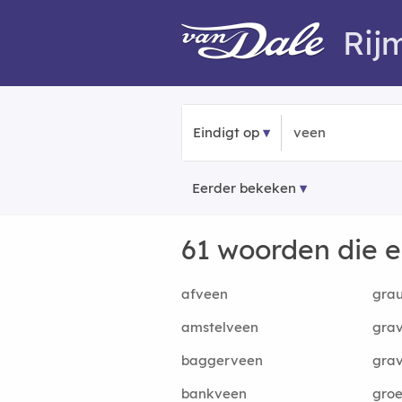
Rij
Eindigt op
Eerder bekeken
61 woorden die 
afveen
gra
amstelveen
gra
baggerveen
gra
bankveen
groe