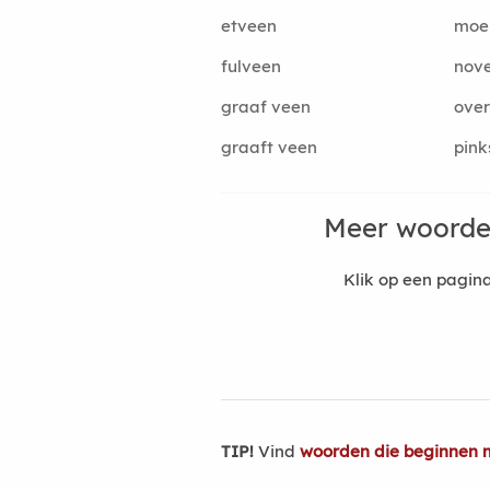
etveen
moe
fulveen
nov
graaf veen
ove
graaft veen
pink
Meer woorde
Klik op een pagi
TIP!
Vind
woorden die beginnen 