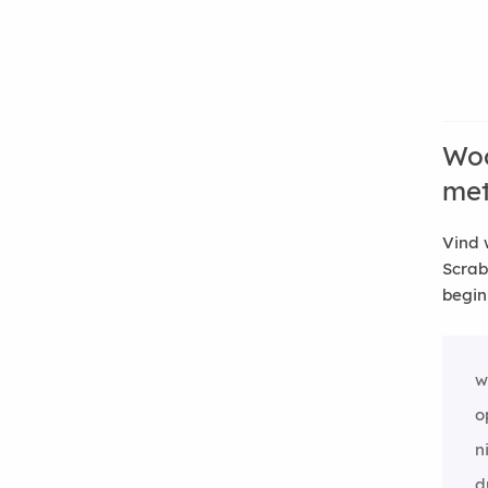
Woo
me
Vind 
Scrab
begin
w
o
n
d