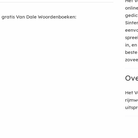
Het V
onlin
gedic
 gratis Van Dale Woordenboeken:
Sinte
eenvo
spree
in, e
beste
zoveel
Ove
Het V
rijmw
uitsp