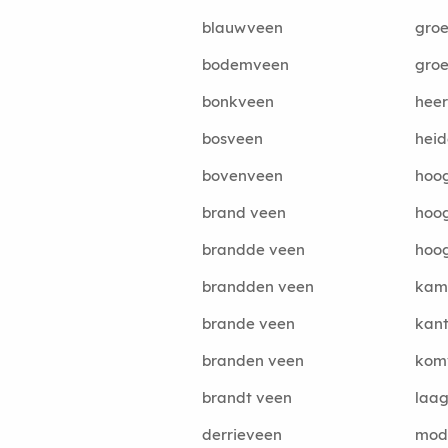
blauwveen
groe
bodemveen
gro
bonkveen
hee
bosveen
hei
bovenveen
hoo
brand veen
hoo
brandde veen
hoo
brandden veen
kam
brande veen
kan
branden veen
kom
brandt veen
laa
derrieveen
mod