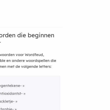
rden die beginnen
t
woorden voor Wordfeud,
ble en andere woordspellen die
nen met de volgende letters:
egentekene-
ntioxidantst-
ackletje-
chrabje-