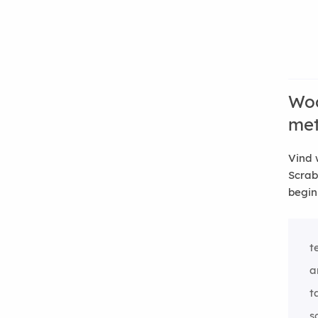
Woo
me
Vind 
Scrab
begin
t
a
t
s