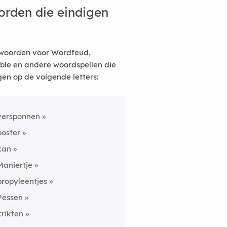
rden die eindigen
woorden voor Wordfeud,
ble en andere woordspellen die
gen op de volgende letters:
versponnen
poster
kan
Maniertje
propyleentjes
Pessen
krikten