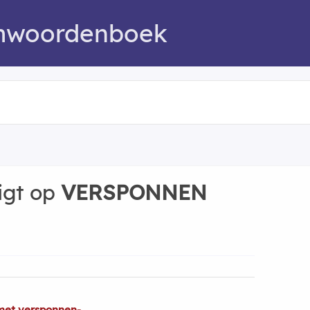
mwoordenboek
igt op
VERSPONNEN
met versponnen-