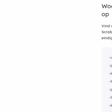
Woo
op
Vind 
Scrab
eindi
-
-
-
-
-
-
-