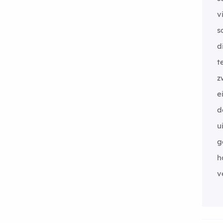
v
s
d
t
z
e
d
u
g
h
v