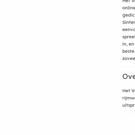
Het V
onlin
gedic
Sinte
eenvo
spree
in, e
beste
zoveel
Ove
Het V
rijmw
uitsp