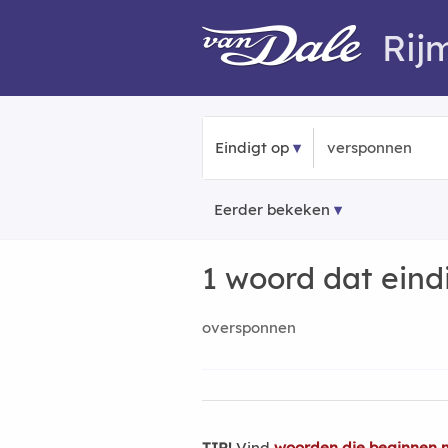
Rij
Eindigt op
Eerder bekeken
1 woord dat eind
oversponnen
TIP!
Vind
woorden die beginnen 