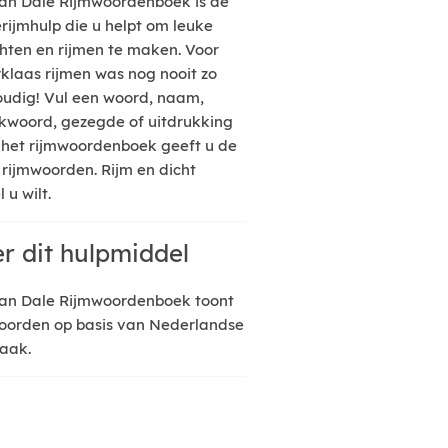
an Dale Rijmwoordenboek is de
erijmhulp die u helpt om leuke
hten en rijmen te maken. Voor
rklaas rijmen was nog nooit zo
udig! Vul een woord, naam,
kwoord, gezegde of uitdrukking
n het rijmwoordenboek geeft u de
 rijmwoorden. Rijm en dicht
 u wilt.
r dit hulpmiddel
an Dale Rijmwoordenboek toont
oorden op basis van Nederlandse
raak.