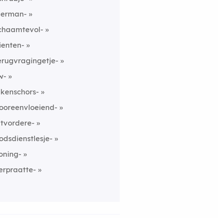
ierman-
chaamtevol-
ienten-
erugvragingetje-
w-
ikenschors-
ooreenvloeiend-
itvordere-
odsdienstlesje-
oning-
erpraatte-