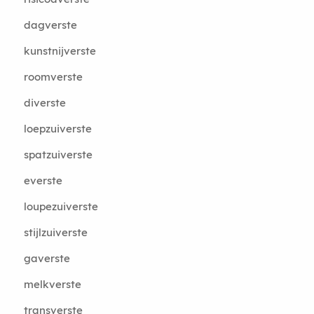
dagverste
kunstnijverste
roomverste
diverste
loepzuiverste
spatzuiverste
everste
loupezuiverste
stijlzuiverste
gaverste
melkverste
transverste