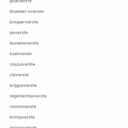
plukverste
broeder-overste
knisperverste
poverste
bureeloverste
koelverste
raszuiverste
cleverste
krijgsoverste
regimentsoverste
controverste
krimpverste
risicoaverste