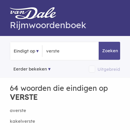
Rijmwoordenboek
Zoeken
Eindigt op
Eerder bekeken
Uitgebreid
64 woorden die eindigen op
VERSTE
averste
kakelverste