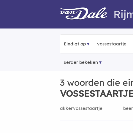
Rij
Eindigt op
Eerder bekeken
3 woorden die ei
VOSSESTAARTJ
akkervossestaartje
bee