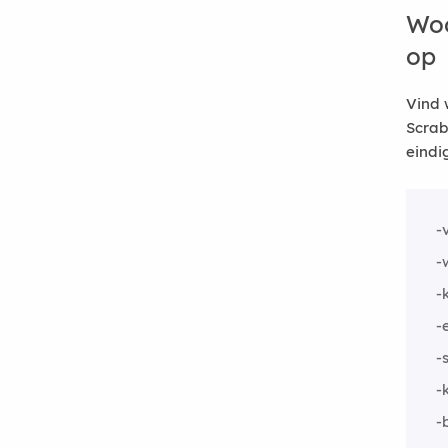
Woo
op
Vind 
Scrab
eindi
-
-
-
-
-
-
-b