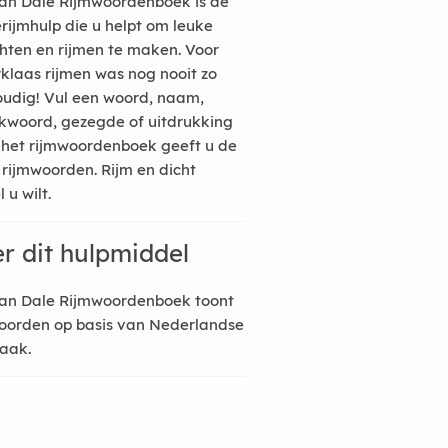
an Dale Rijmwoordenboek is de
erijmhulp die u helpt om leuke
hten en rijmen te maken. Voor
rklaas rijmen was nog nooit zo
udig! Vul een woord, naam,
kwoord, gezegde of uitdrukking
n het rijmwoordenboek geeft u de
 rijmwoorden. Rijm en dicht
 u wilt.
r dit hulpmiddel
an Dale Rijmwoordenboek toont
oorden op basis van Nederlandse
raak.