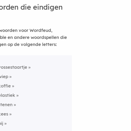
rden die eindigen
woorden voor Wordfeud,
ble en andere woordspellen die
gen op de volgende letters:
vossestaartje
wiep
koffie
elastiek
stenen
kees
ij