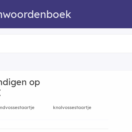
mwoordenboek
ndigen op
E
mdvossestaartje
knolvossestaartje