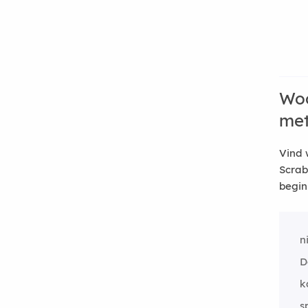
Woo
me
Vind 
Scrab
begin
n
D
k
s