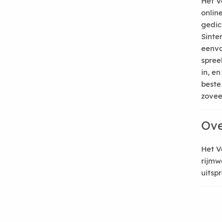
Het V
onlin
gedic
Sinte
eenvo
spree
in, e
beste
zoveel
Ove
Het V
rijmw
uitsp