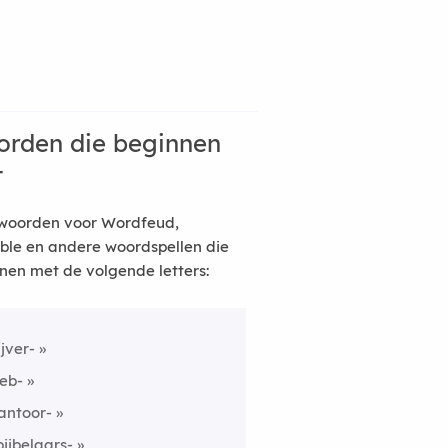
rden die beginnen
t
woorden voor Wordfeud,
ble en andere woordspellen die
nen met de volgende letters:
ijver-
eb-
antoor-
pijbelaars-