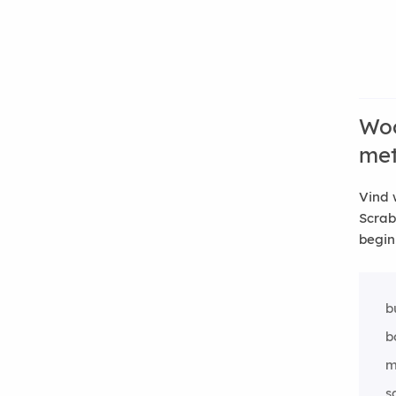
Woo
me
Vind 
Scrab
begin
b
b
m
s