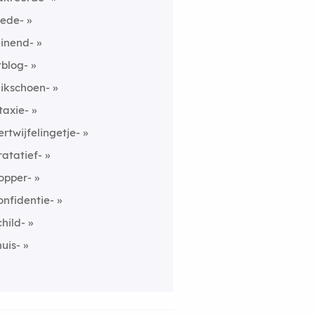
ede-
einend-
itblog-
likschoen-
taxie-
ertwijfelingetje-
ratatief-
opper-
onfidentie-
child-
huis-