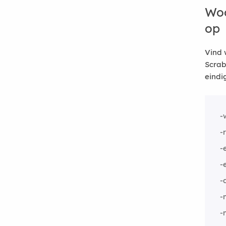
Woo
op
Vind 
Scrab
eindi
-
-
-
-
-
-
-