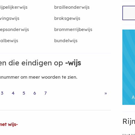
ijpelijkerwijs
brailleonderwijs
vingswijs
broksgewijs
epsonderwijs
brommerrijbewijs
albewijs
bundelwijs
n die eindigen op
-wijs
nanummer om meer woorden te zien.
3
4
5
6
7
»
Rij
et wijs-