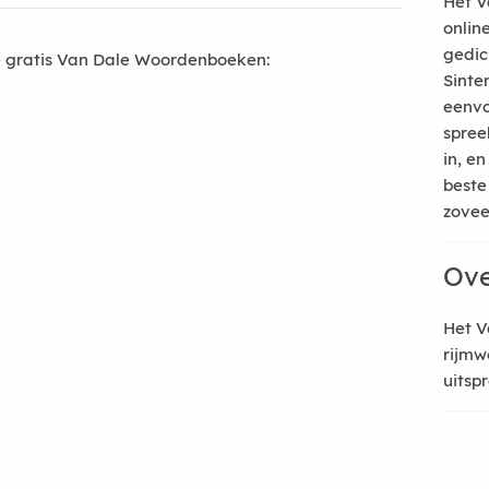
Het V
onlin
gedic
 gratis Van Dale Woordenboeken:
Sinte
eenvo
spree
in, e
beste
zoveel
Ove
Het V
rijmw
uitsp