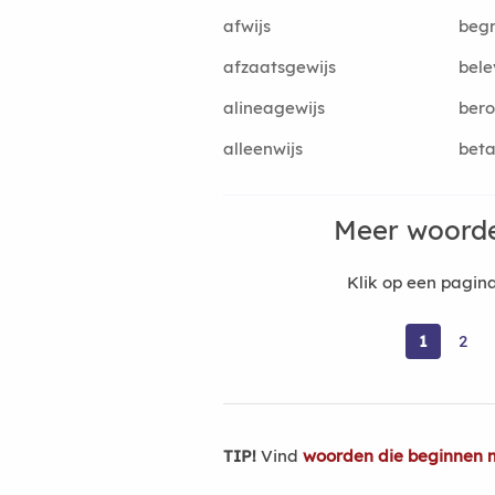
afwijs
begr
afzaatsgewijs
bele
alineagewijs
bero
alleenwijs
beta
Meer woorde
Klik op een pagi
1
2
TIP!
Vind
woorden die beginnen m