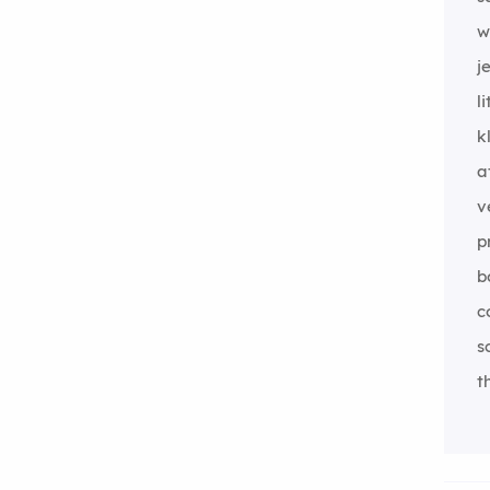
w
j
l
k
a
v
p
b
c
s
t