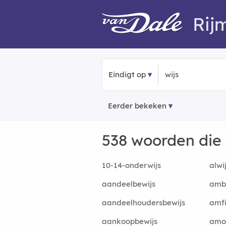
Rij
Eindigt op
Eerder bekeken
538 woorden die
10-14-onderwijs
alwi
aandeelbewijs
amb
aandeelhoudersbewijs
amfi
aankoopbewijs
amor