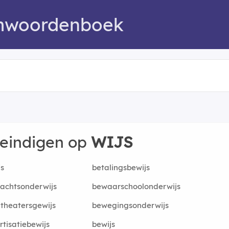
mwoordenboek
 eindigen op
WIJS
js
betalingsbewijs
achtsonderwijs
bewaarschoolonderwijs
theatersgewijs
bewegingsonderwijs
tisatiebewijs
bewijs