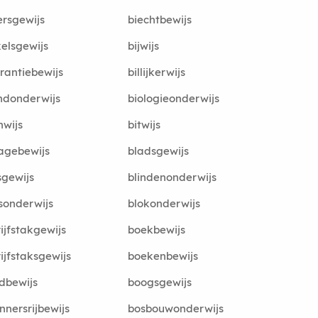
rsgewijs
biechtbewijs
kelsgewijs
bijwijs
rantiebewijs
billijkerwijs
ndonderwijs
biologieonderwijs
wijs
bitwijs
agebewijs
bladsgewijs
gewijs
blindenonderwijs
sonderwijs
blokonderwijs
ijfstakgewijs
boekbewijs
ijfstaksgewijs
boekenbewijs
dbewijs
boogsgewijs
nnersrijbewijs
bosbouwonderwijs