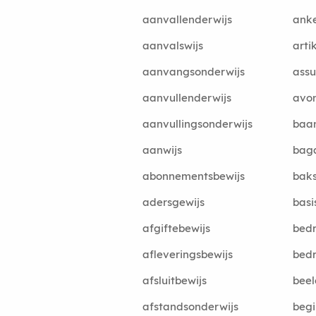
aanvallenderwijs
anke
aanvalswijs
arti
aanvangsonderwijs
assu
aanvullenderwijs
avo
aanvullingsonderwijs
baan
aanwijs
bag
abonnementsbewijs
baks
adersgewijs
basi
afgiftebewijs
bedr
afleveringsbewijs
bedr
afsluitbewijs
beel
afstandsonderwijs
begi