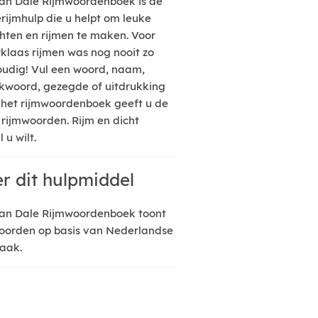
an Dale Rijmwoordenboek is de
erijmhulp die u helpt om leuke
hten en rijmen te maken. Voor
rklaas rijmen was nog nooit zo
udig! Vul een woord, naam,
kwoord, gezegde of uitdrukking
n het rijmwoordenboek geeft u de
 rijmwoorden. Rijm en dicht
 u wilt.
r dit hulpmiddel
an Dale Rijmwoordenboek toont
oorden op basis van Nederlandse
raak.