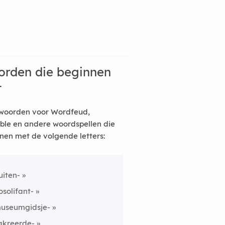
rden die beginnen
t
woorden voor Wordfeud,
ble en andere woordspellen die
nen met de volgende letters:
uiten-
osolifant-
useumgidsje-
akreerde-