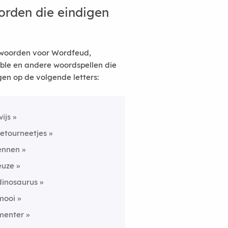
rden die eindigen
woorden voor Wordfeud,
ble en andere woordspellen die
gen op de volgende letters:
wijs
retourneetjes
ennen
euze
dinosaurus
mooi
menter