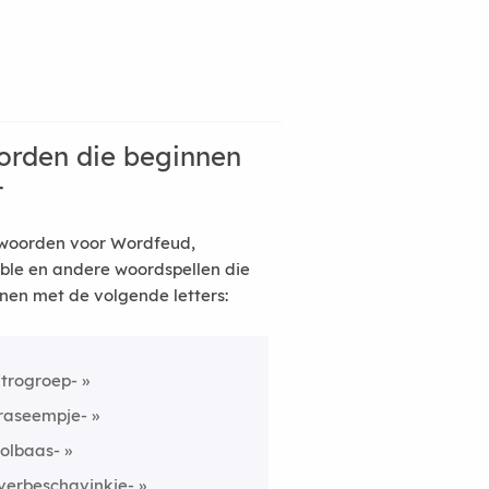
rden die beginnen
t
woorden voor Wordfeud,
ble en andere woordspellen die
nen met de volgende letters:
itrogroep-
raseempje-
olbaas-
verbeschavinkje-