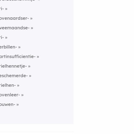
ri-
ovenaardser-
weemaandse-
ri-
erbillen-
artinsufficientie-
rielhennetje-
eschemerde-
rielhen-
ovenleer-
ouwen-