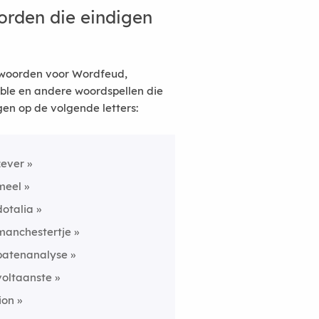
rden die eindigen
woorden voor Wordfeud,
ble en andere woordspellen die
gen op de volgende letters:
zever
meel
dotalia
manchestertje
batenanalyse
voltaanste
lion