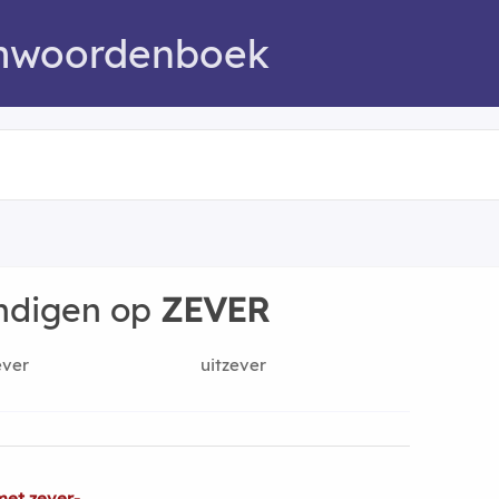
mwoordenboek
indigen op
ZEVER
ever
uitzever
met zever-