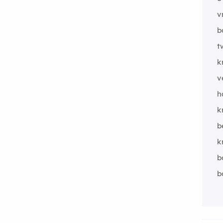
v
b
t
k
v
h
k
b
k
b
b