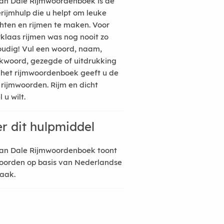
an Dale Rijmwoordenboek is de
erijmhulp die u helpt om leuke
hten en rijmen te maken. Voor
rklaas rijmen was nog nooit zo
udig! Vul een woord, naam,
kwoord, gezegde of uitdrukking
n het rijmwoordenboek geeft u de
 rijmwoorden. Rijm en dicht
 u wilt.
r dit hulpmiddel
an Dale Rijmwoordenboek toont
oorden op basis van Nederlandse
raak.