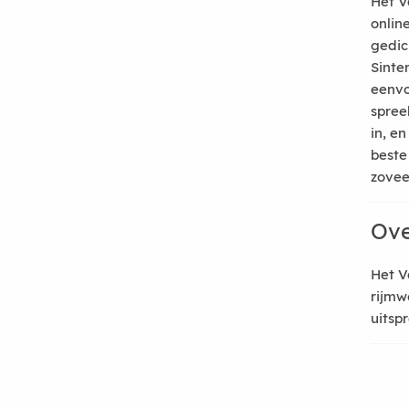
Het V
onlin
gedic
Sinte
eenvo
spree
in, e
beste
zoveel
Ove
Het V
rijmw
uitsp