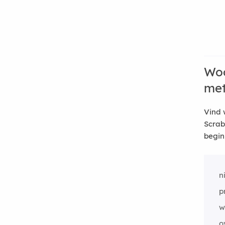
Woo
me
Vind 
Scrab
begin
n
p
w
o