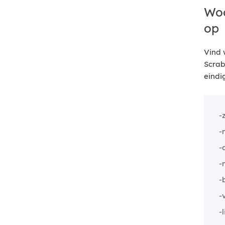
Woo
op
Vind 
Scrab
eindi
-
-
-
-
-
-
-