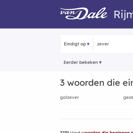
Rij
Eindigt op
Eerder bekeken
3 woorden die e
galzever
gez
TIP!
Vind
woorden die beginnen 