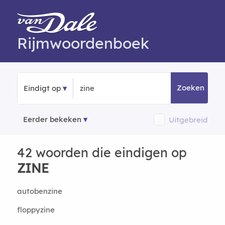
Rijmwoordenboek
Zoeken
Eindigt op
Eerder bekeken
Uitgebreid
42 woorden die eindigen op
ZINE
autobenzine
floppyzine