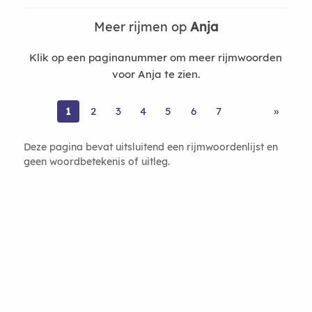
Meer rijmen op
Anja
Klik op een paginanummer om meer rijmwoorden
voor Anja te zien.
1
2
3
4
5
6
7
»
Deze pagina bevat uitsluitend een rijmwoordenlijst en
geen woordbetekenis of uitleg.