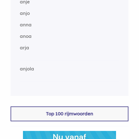
anje
anjo
anna
anoa
arja
anjola
Top 100 rijmwoorden