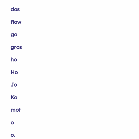
dos
flow
go
gros
ho
Ho
Jo
Ko
mot
o
o.