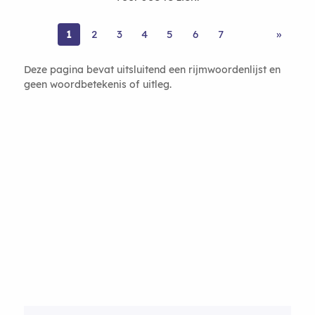
1
2
3
4
5
6
7
»
Deze pagina bevat uitsluitend een rijmwoordenlijst en
geen woordbetekenis of uitleg.