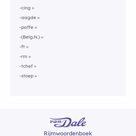
-cing
-aagde
-paffe
-(Belg.N.)
-ft
-rm
-tchef
-stoep
Rijmwoordenboek