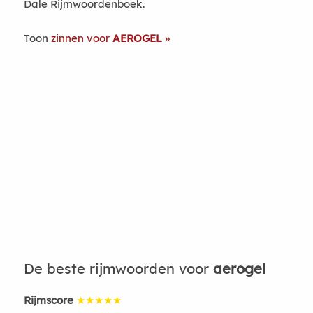
Dale Rijmwoordenboek.
Toon
zinnen voor
AEROGEL
De beste rijmwoorden voor
aerogel
Rijmscore
★★★★★