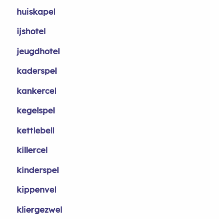
huiskapel
ijshotel
jeugdhotel
kaderspel
kankercel
kegelspel
kettlebell
killercel
kinderspel
kippenvel
kliergezwel