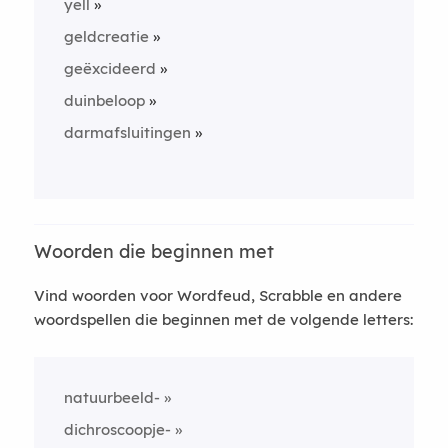
yell
geldcreatie
geëxcideerd
duinbeloop
darmafsluitingen
Woorden die beginnen met
Vind woorden voor Wordfeud, Scrabble en andere
woordspellen die beginnen met de volgende letters:
natuurbeeld-
dichroscoopje-