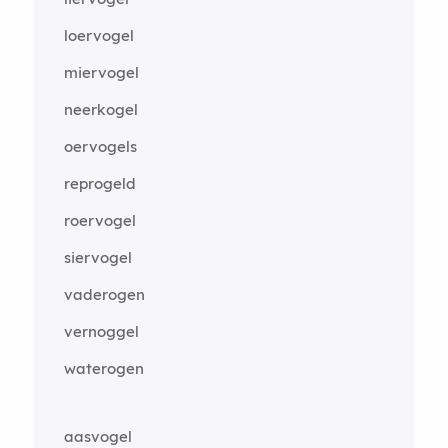
loervogel
miervogel
neerkogel
oervogels
reprogeld
roervogel
siervogel
vaderogen
vernoggel
waterogen
aasvogel