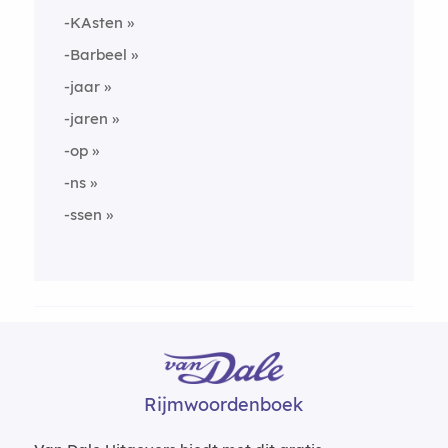
-KAsten
-Barbeel
-jaar
-jaren
-op
-ns
-ssen
Rijmwoordenboek