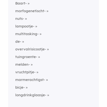
Baart-
morfogenetischt-
nuts-
lampootje-
multitasking-
de-
overvalrisicootje-
tuingroente-
melden-
vruchtpitje-
marmerachtigst-
bicje-
longdrinkglaasje-