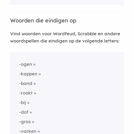
Woorden die eindigen op
Vind woorden voor Wordfeud, Scrabble en andere
woordspellen die eindigen op de volgende letters:
-ogen
-kappen
-band
-rookt
-bij
-dof
-gras
-varken