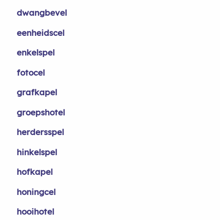
dwangbevel
eenheidscel
enkelspel
fotocel
grafkapel
groepshotel
herdersspel
hinkelspel
hofkapel
honingcel
hooihotel