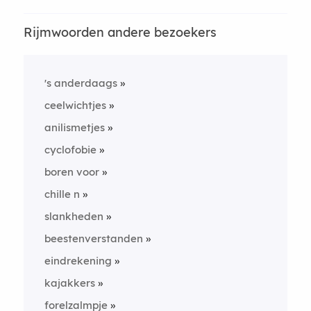
Rijmwoorden andere bezoekers
's anderdaags
ceelwichtjes
anilismetjes
cyclofobie
boren voor
chille n
slankheden
beestenverstanden
eindrekening
kajakkers
forelzalmpje