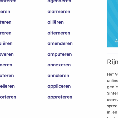
ronteren
agenderen
teren
alarmeren
rteren
alliëren
ereren
alterneren
iëren
amenderen
veren
amputeren
Rij
meren
annexeren
Het V
oteren
annuleren
onlin
elleren
appliceren
gedic
Sinte
orteren
appreteren
eenvo
spree
in, e