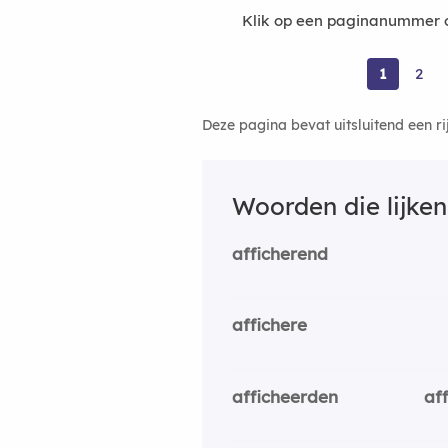
Klik op een paginanummer o
1
2
Deze pagina bevat uitsluitend een r
Woorden die lijke
afficherend
affichere
afficheerden
af