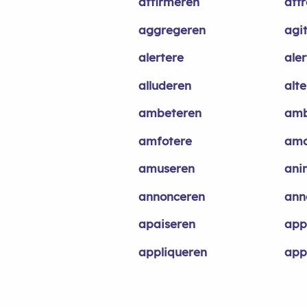
affirmeren
aff
aggregeren
agi
alertere
ale
alluderen
alt
ambeteren
amb
amfotere
amo
amuseren
ani
annonceren
ann
apaiseren
app
appliqueren
app