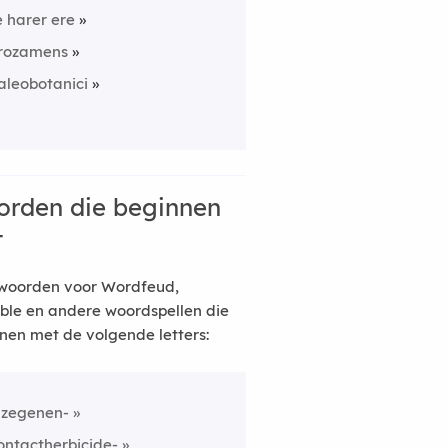
e harer ere
rozamens
aleobotanici
rden die beginnen
t
woorden voor Wordfeud,
ble en andere woordspellen die
nen met de volgende letters:
nzegenen-
ontactherbicide-