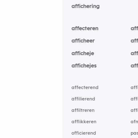
affichering
affecteren
aff
afficheer
aff
afficheje
af
affichejes
af
affecterend
aff
affilierend
aff
affiltreren
aff
afflikkeren
af
officierend
pas