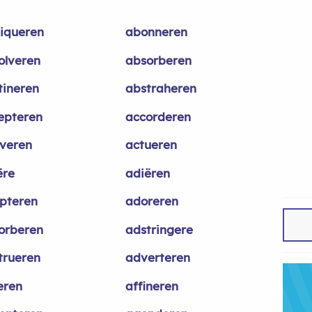
iqueren
abonneren
olveren
absorberen
tineren
abstraheren
epteren
accorderen
iveren
actueren
ëre
adiëren
pteren
adoreren
orberen
adstringere
trueren
adverteren
eren
affineren