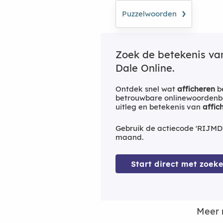
›
Puzzelwoorden
Zoek de betekenis v
Dale Online.
Ontdek snel wat
afficheren
be
betrouwbare onlinewoordenbo
uitleg en betekenis van
affic
Gebruik de actiecode 'RIJMD
maand.
Start direct met zoeke
Meer 