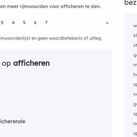
bez
m meer rijmwoorden voor afficheren te zien.
3
4
5
6
7
»
w
k
ijmwoordenlijst en geen woordbetekenis of uitleg.
s
g
n op
afficheren
m
h
s
v
g
s
ficherende
n
s