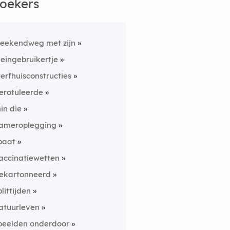
oekers
eekendweg met zijn
leingebruikertje
terfhuisconstructies
erotuleerde
in die
ameroplegging
paat
accinatiewetten
ekartonneerd
plittijden
atuurleven
peelden onderdoor