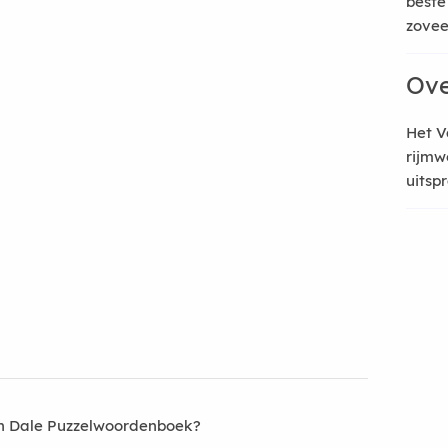
beste
zoveel
Ove
Het V
rijmw
uitsp
an Dale Puzzelwoordenboek?