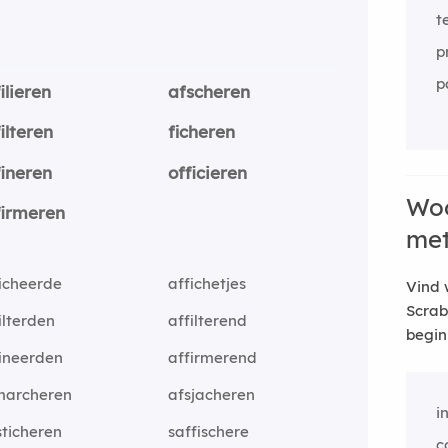
t
p
p
ilieren
afscheren
ilteren
ficheren
fineren
officieren
Woo
firmeren
me
icheerde
affichetjes
Vind 
Scrab
ilterden
affilterend
begin
ineerden
affirmerend
marcheren
afsjacheren
i
ticheren
saffischere
c