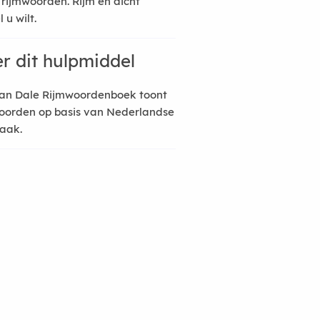
 rijmwoorden. Rijm en dicht
 u wilt.
r dit hulpmiddel
an Dale Rijmwoordenboek toont
oorden op basis van Nederlandse
raak.