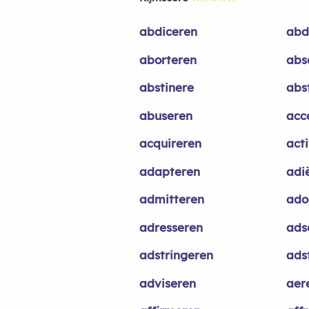
abdiceren
abd
aborteren
abs
abstinere
abs
abuseren
acc
acquireren
act
adapteren
adi
admitteren
ado
adresseren
ads
adstringeren
ads
adviseren
aer