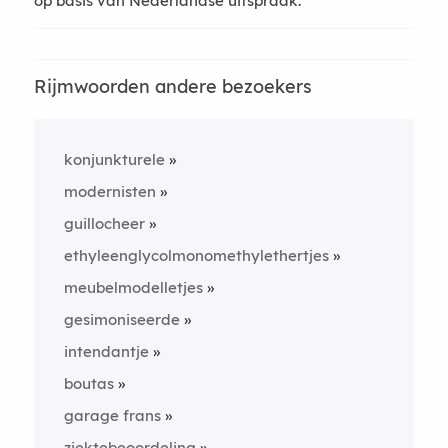
op basis van Nederlandse uitspraak.
Rijmwoorden andere bezoekers
konjunkturele
modernisten
guillocheer
ethyleenglycolmonomethylethertjes
meubelmodelletjes
gesimoniseerde
intendantje
boutas
garage frans
ziektebeoordeling