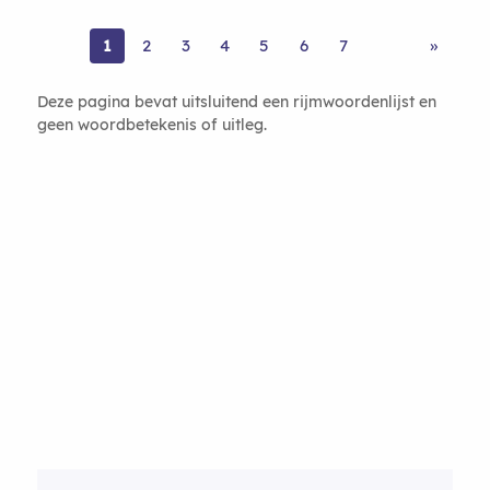
1
2
3
4
5
6
7
»
Deze pagina bevat uitsluitend een rijmwoordenlijst en
geen woordbetekenis of uitleg.