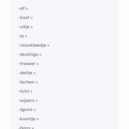
-af
-kast
-uitje
-ie
-rouwkleedje
-skatings
-fraseer
-deltje
-lachen
-licht
-wijzers
-Sprint
-kwintje
-baas