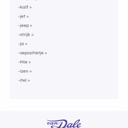
-kalf
-jet
-jeep
-strijk
-ja
-sepositietje
-Mie
-izen
-itel