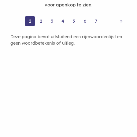
voor apenkop te zien.
1
2
3
4
5
6
7
»
Deze pagina bevat uitsluitend een rijmwoordenlijst en
geen woordbetekenis of uitleg.