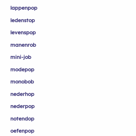
lappenpop
ledenstop
levenspop
manenrob
mini-job
modepop
monobob
nederhop
nederpop
notendop
oefenpop