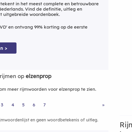
tekent in het meest complete en betrouwbare
derlands. Vind de definitie, uitleg en
et uitgebreide woordenboek.
VD' en ontvang 99% korting op de eerste
n >
rijmen op
elzenprop
m meer rijmwoorden voor elzenprop te zien.
3
4
5
6
7
»
ijmwoordenlijst en geen woordbetekenis of uitleg.
Rij