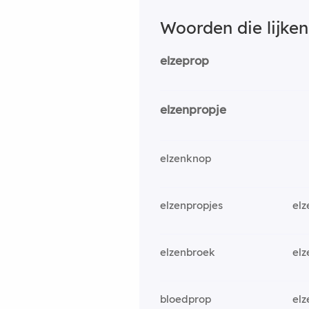
Woorden die lijke
elzeprop
elzenpropje
elzenknop
elzenpropjes
el
elzenbroek
el
bloedprop
el