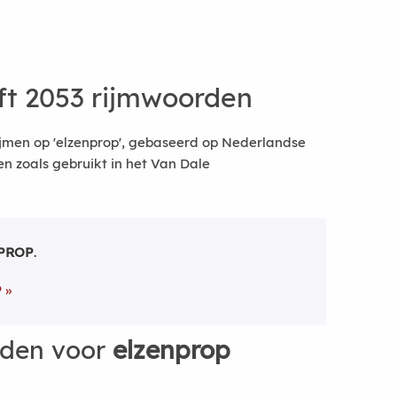
t 2053 rijmwoorden
jmen op 'elzenprop', gebaseerd op Nederlandse
 zoals gebruikt in het Van Dale
PROP
.
P
rden voor
elzenprop