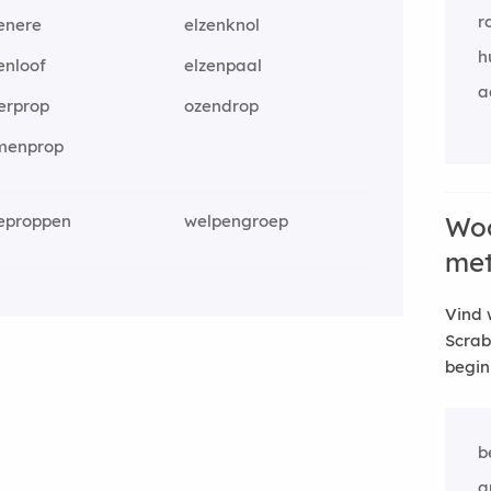
r
enere
elzenknol
h
enloof
elzenpaal
a
erprop
ozendrop
menprop
zeproppen
welpengroep
Woo
me
Vind 
Scrab
begin
b
a