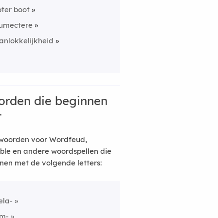
oter boot
umectere
anlokkelijkheid
rden die beginnen
t
woorden voor Wordfeud,
ble en andere woordspellen die
nen met de volgende letters:
ela-
m-