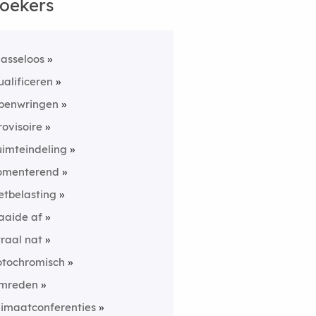
oekers
lasseloos
ualificeren
penwringen
rovisoire
uimteindeling
omenterend
etbelasting
aaide af
traal nat
otochromisch
mreden
limaatconferenties