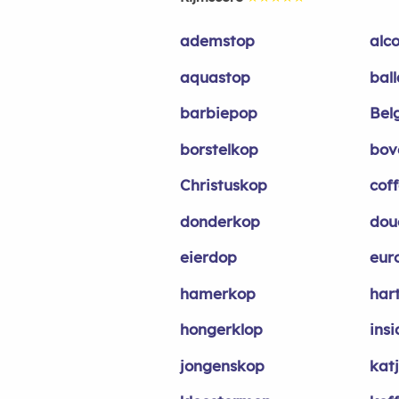
ademstop
alc
aquastop
bal
barbiepop
Bel
borstelkop
bov
Christuskop
cof
donderkop
dou
eierdop
eur
hamerkop
har
hongerklop
insi
jongenskop
kat