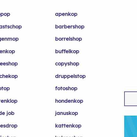
opop
apenkop
lastschop
barbershop
genmop
borrelshop
enkop
buffelkop
feeshop
copyshop
chekop
druppelstop
otop
fotoshop
tenklop
hondenkop
de job
januskop
jesdrop
kattenkop