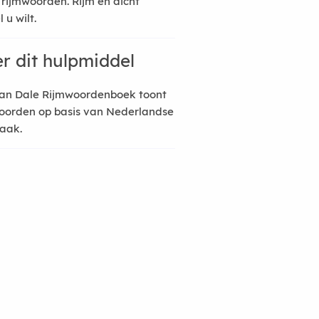
 rijmwoorden. Rijm en dicht
 u wilt.
r dit hulpmiddel
an Dale Rijmwoordenboek toont
oorden op basis van Nederlandse
raak.