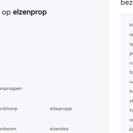
bez
n op
elzenprop
k
q
o
p
r
f
v
zenproppen
h
s
zenklomp
elzepropje
f
o
zenboom
elzenbos
k