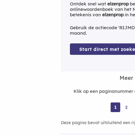
Ontdek snel wat
elzenprop
be
onlinewoordenboek van het Ne
betekenis van
elzenprop
in h
Gebruik de actiecode 'RIJMD
maand.
Start direct met zoeke
Meer 
Klik op een paginanummer o
1
2
Deze pagina bevat uitsluitend een r