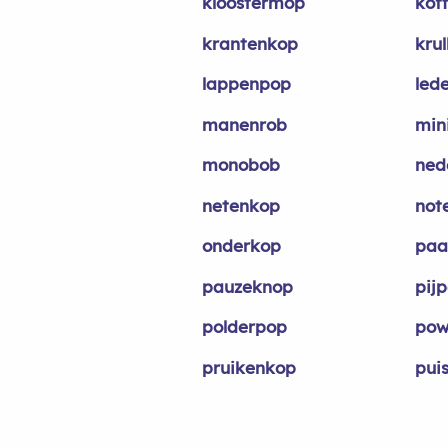
kloostermop
kof
krantenkop
kru
lappenpop
led
manenrob
min
monobob
ned
netenkop
not
onderkop
paa
pauzeknop
pij
polderpop
pow
pruikenkop
pui