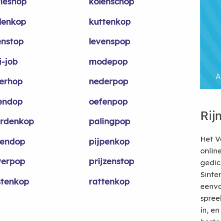
fieshop
kolenschop
llenkop
kuttenkop
enstop
levenspop
i-job
modepop
erhop
nederpop
endop
oefenpop
Rij
rdenkop
palingpop
Het V
pendop
pijpenkop
onlin
erpop
prijzenstop
gedic
Sinte
stenkop
rattenkop
eenvo
spree
in, e