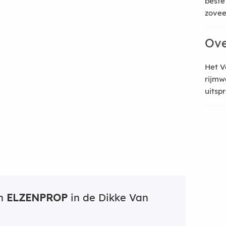
beste
zoveel
Ove
Het V
rijmw
uitsp
an
ELZENPROP
in de Dikke Van