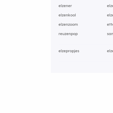
elzener
elz
elzenkool
elz
elzenzoom
ett
reuzenpop
sa
elzepropjes
el