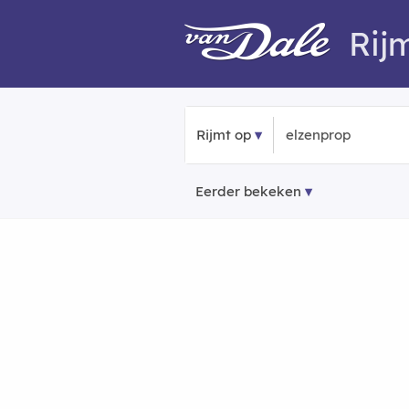
Rij
Rijmt op
Eerder bekeken