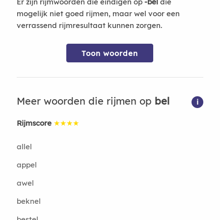
Er zijn rijmwoorden die eindigen op
-bel
die
mogelijk niet goed rijmen, maar wel voor een
verrassend rijmresultaat kunnen zorgen.
Toon woorden
Meer woorden die rijmen op
bel
i
Rijmscore
★★★★
allel
appel
awel
beknel
bestel