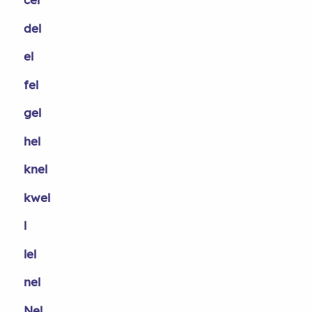
del
el
fel
gel
hel
knel
kwel
l
lel
nel
Nel