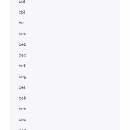
bal
bbl
be
bea
beb
bed
bef
beg
bei
bek
ben
beo