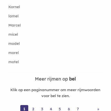
Kornel
lamel
Marcel
micel
model
morel
motel
Meer rijmen op
bel
Klik op een paginanummer om meer rijmwoorden
voor bel te zien.
1
2
3
4
5
6
7
»