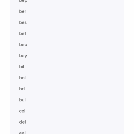
bep
ber
bes
bet
beu
bey
bil
bol
brl
bul
cel
del
eel