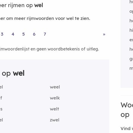
h
er rijmen op
wel
o
r om meer rijmwoorden voor wel te zien.
h
h
3
4
5
6
7
»
e
ijmwoordenlijst en geen woordbetekenis of uitleg.
h
g
m
n op
wel
el
weel
f
welk
Woo
ls
welt
op
el
zwel
Vind 