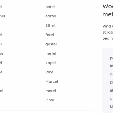
Woo
l
botel
me
mel
cartel
l
Ethel
Vind 
Scrab
el
forel
begin
l
gestel
wel
hertel
p
l
kapel
i
el
label
g
Marcel
p
i
el
morel
g
Orell
k