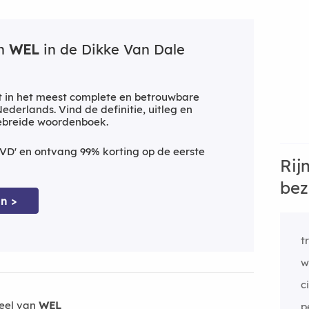
an
WEL
in de Dikke Van Dale
 in het meest complete en betrouwbare
derlands. Vind de definitie, uitleg en
gebreide woordenboek.
VD' en ontvang 99% korting op de eerste
Rij
bez
n >
t
w
c
eel van
WEL
p