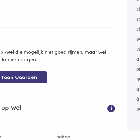
c
s
c
o
v
op
-wel
die mogelijk niet goed rijmen, maar wel
a
t kunnen zorgen.
o
Toon woorden
h
a
á
n op
wel
i
p
l
beknel