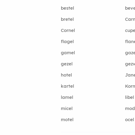
bestel
beve
bretel
Car
Cornel
cupe
flagel
flan
gamel
gaze
gezel
gez
hotel
Jane
kartel
Korn
lamel
libel
micel
mod
motel
ocel