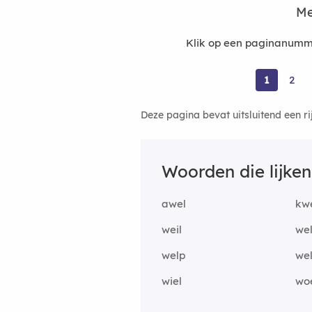
Me
Klik op een paginanumme
1
2
Deze pagina bevat uitsluitend een r
Woorden die lijke
awel
kw
weil
wel
welp
we
wiel
wo