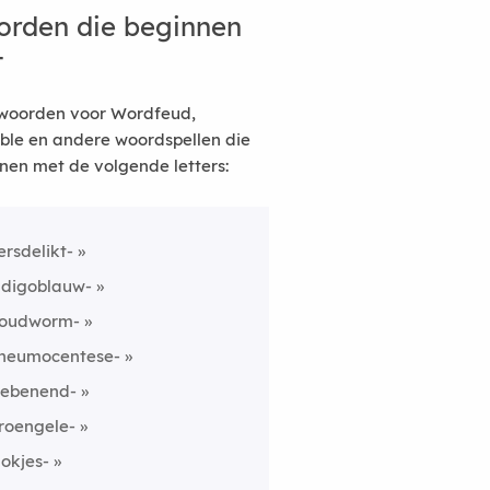
rden die beginnen
t
woorden voor Wordfeud,
ble en andere woordspellen die
nen met de volgende letters:
ersdelikt-
ndigoblauw-
oudworm-
neumocentese-
jlebenend-
roengele-
lokjes-