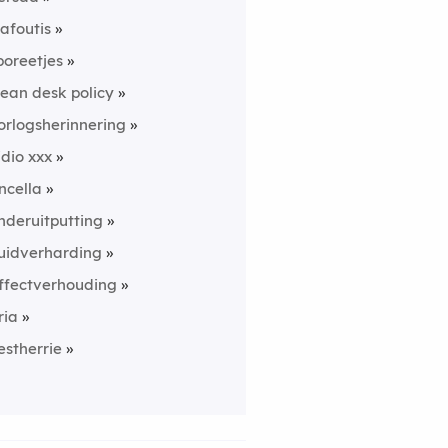
lafoutis
poreetjes
lean desk policy
orlogsherinnering
idio xxx
ncella
nderuitputting
uidverharding
ffectverhouding
ria
estherrie