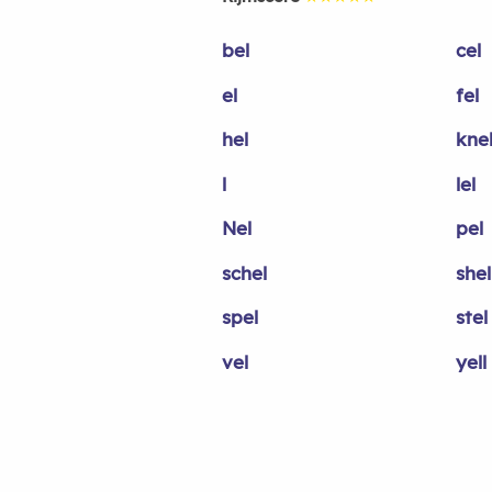
bel
cel
el
fel
hel
kne
l
lel
Nel
pel
schel
shel
spel
stel
vel
yell