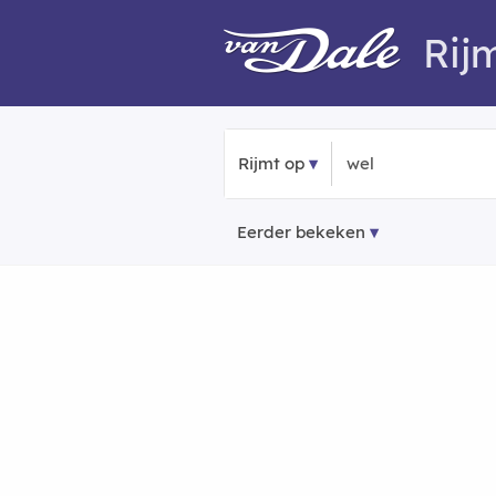
Rij
Rijmt op
Eerder bekeken