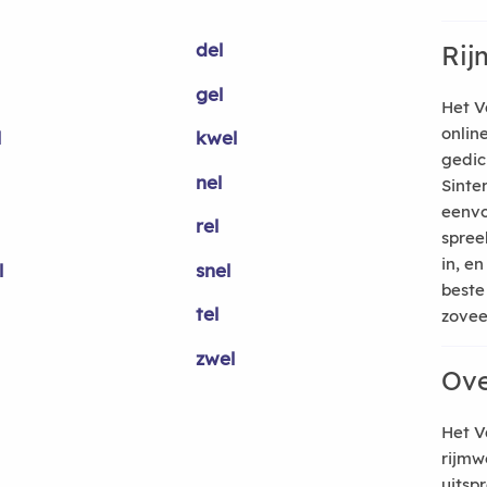
del
Rij
gel
Het V
onlin
l
kwel
gedic
nel
Sinte
eenvo
rel
spree
in, e
l
snel
beste
tel
zoveel
zwel
Ove
Het V
rijmw
uitsp