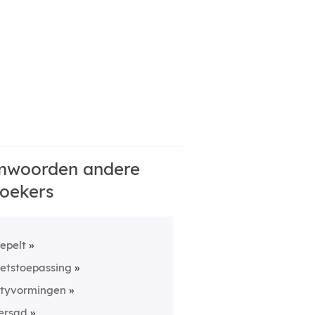
mwoorden andere
oekers
repelt
etstoepassing
ityvormingen
ersad