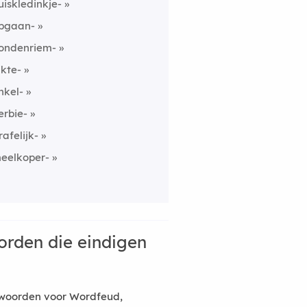
uiskledinkje-
pgaan-
ondenriem-
ikte-
nkel-
erbie-
rafelijk-
eelkoper-
rden die eindigen
woorden voor Wordfeud,